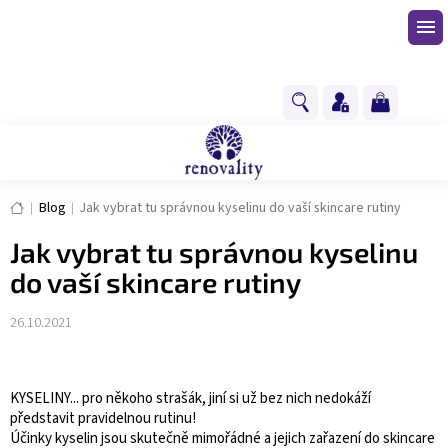
Přejít
na
obsah
NÁKUPNÍ
KOŠÍK
Domů
Blog
Jak vybrat tu správnou kyselinu do vaší skincare rutiny
Jak vybrat tu správnou kyselinu
do vaší skincare rutiny
26.10.2021
KYSELINY... pro někoho strašák, jiní si už bez nich nedokáží
představit pravidelnou rutinu!
Účinky kyselin jsou skutečně mimořádné a jejich zařazení do skincare