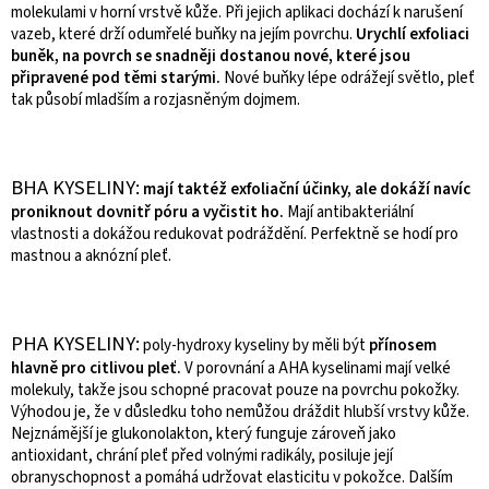
molekulami v horní vrstvě kůže. Při jejich aplikaci dochází k narušení
vazeb, které drží odumřelé buňky na jejím povrchu.
Urychlí exfoliaci
buněk, na povrch se snadněji dostanou nové, které jsou
připravené pod těmi starými.
Nové buňky lépe odrážejí světlo, pleť
tak působí mladším a rozjasněným dojmem.
BHA KYSELINY:
mají taktéž exfoliační účinky, ale dokáží navíc
proniknout dovnitř póru a vyčistit ho.
Mají antibakteriální
vlastnosti a dokážou redukovat podráždění. Perfektně se hodí pro
mastnou a aknózní pleť.
PHA KYSELINY:
poly-hydroxy kyseliny by měli být
přínosem
hlavně pro citlivou pleť.
V porovnání a AHA kyselinami mají velké
molekuly, takže jsou schopné pracovat pouze na povrchu pokožky.
Výhodou je, že v důsledku toho nemůžou dráždit hlubší vrstvy kůže.
Nejznámější je glukonolakton, který funguje zároveň jako
antioxidant, chrání pleť před volnými radikály, posiluje její
obranyschopnost a pomáhá udržovat elasticitu v pokožce. Dalším