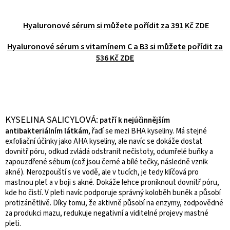
Hyaluronové sérum si můžete pořídit za 391 Kč ZDE
Hyaluronové sérum s vitamínem C a B3 si můžete pořídit za
536 Kč ZDE
KYSELINA SALICYLOVÁ:
patří
k nejúčinnějším
antibakteriálním látkám
, řadí se mezi BHA kyseliny. Má stejné
exfoliační účinky jako AHA kyseliny, ale navíc se dokáže dostat
dovnitř póru, odkud zvládá odstranit nečistoty, odumřelé buňky a
zapouzdřené sébum (což jsou černé a bílé tečky, následně vznik
akné). Nerozpouští s ve vodě, ale v tucích, je tedy klíčová pro
mastnou pleť a v boji s akné. Dokáže lehce proniknout dovnitř póru,
kde ho čistí. V pleti navíc podporuje správný koloběh buněk a působí
protizánětlivě. Díky tomu, že aktivně působí na enzymy, zodpovědné
za produkci mazu, redukuje negativní a viditelné projevy mastné
pleti.