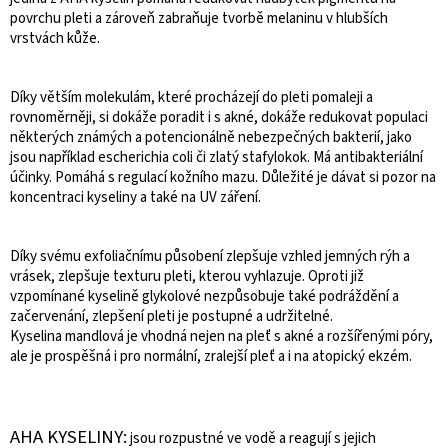
povrchu pleti a zároveň zabraňuje tvorbě melaninu v hlubších
vrstvách kůže.
Díky větším molekulám, které procházejí do pleti pomaleji a
rovnoměrněji, si dokáže poradit i s akné, dokáže redukovat populaci
některých známých a potencionálně nebezpečných bakterií, jako
jsou například escherichia coli či zlatý stafylokok. Má antibakteriální
účinky. Pomáhá s regulací kožního mazu. Důležité je dávat si pozor na
koncentraci kyseliny a také na UV záření.
Díky svému exfoliačnímu působení zlepšuje vzhled jemných rýh a
vrásek, zlepšuje texturu pleti, kterou vyhlazuje. Oproti již
vzpomínané kyselině glykolové nezpůsobuje také podráždění a
začervenání, zlepšení pleti je postupné a udržitelné.
Kyselina mandlová je vhodná nejen na pleť s akné a rozšířenými póry,
ale je prospěšná i pro normální, zralejší pleť a i na atopický ekzém.
AHA KYSELINY:
jsou rozpustné ve vodě a reagují s jejich