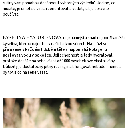
rutiny vám pomohou dosáhnout výborných výsledků. Jediné, co
musíte, je umět se v nich zorientovat a vědět, jak je správně
používat.
KYSELINA HYALURONOVÁ:
nejznámější a snad nejpoužívanější
kyselina, kterou najdete i v našich dvou sérech.
Nachází se
přirozeně v každém lidském těle a napomáhá kolagenu
udržovat vodu v pokožce.
Její schopnost je tedy hydratovat,
protože dokáže na sebe vázat až 1000 násobek své vlastní váhy.
Důležitý je dostatečný pitný režim, jinak fungovat nebude - neměla
by totiž co na sebe vázat.