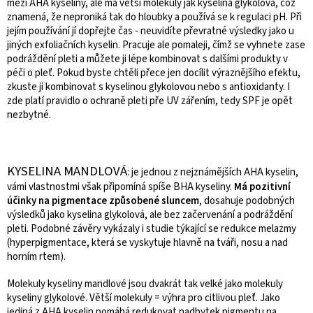
mezi AHA kyseliny, ale má větší molekuly jak kyselina glykolová, což
znamená, že neproniká tak do hloubky a používá se k regulaci pH. Při
jejím používání jí dopřejte čas - neuvidíte převratné výsledky jako u
jiných exfoliačních kyselin. Pracuje ale pomaleji, čímž se vyhnete zase
podráždění pleti a můžete ji lépe kombinovat s dalšími produkty v
péči o pleť. Pokud byste chtěli přece jen docílit výraznějšího efektu,
zkuste ji kombinovat s kyselinou glykolovou nebo s antioxidanty. I
zde platí pravidlo o ochraně pleti pře UV zářením, tedy SPF je opět
nezbytné.
KYSELINA MANDLOVÁ
: je jednou z nejznámějších AHA kyselin,
vámi vlastnostmi však připomíná spíše BHA kyseliny.
Má pozitivní
účinky na pigmentace způsobené sluncem
, dosahuje podobných
výsledků jako kyselina glykolová, ale bez začervenání a podráždění
pleti. Podobné závěry vykázaly i studie týkající se redukce melazmy
(hyperpigmentace, která se vyskytuje hlavně na tváři, nosu a nad
horním rtem).
Molekuly kyseliny mandlové jsou dvakrát tak velké jako molekuly
kyseliny glykolové. Větší molekuly = výhra pro citlivou pleť. Jako
jediná z AHA kyselin pomáhá redukovat nadbytek pigmentu na