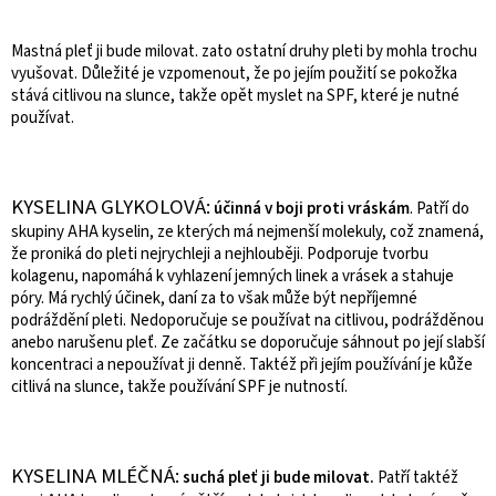
Mastná pleť ji bude milovat. zato ostatní druhy pleti by mohla trochu
vyušovat. Důležité je vzpomenout, že po jejím použití se pokožka
stává citlivou na slunce, takže opět myslet na SPF, které je nutné
používat.
KYSELINA GLYKOLOVÁ:
účinná
v boji proti vráskám
. Patří do
skupiny AHA kyselin, ze kterých má nejmenší molekuly, což znamená,
že proniká do pleti nejrychleji a nejhlouběji. Podporuje tvorbu
kolagenu, napomáhá k vyhlazení jemných linek a vrásek a stahuje
póry. Má rychlý účinek, daní za to však může být nepříjemné
podráždění pleti. Nedoporučuje se používat na citlivou, podrážděnou
anebo narušenu pleť. Ze začátku se doporučuje sáhnout po její slabší
koncentraci a nepoužívat ji denně. Taktéž při jejím používání je kůže
citlivá na slunce, takže používání SPF je nutností.
KYSELINA MLÉČNÁ:
suchá pleť ji bude milovat.
Patří taktéž