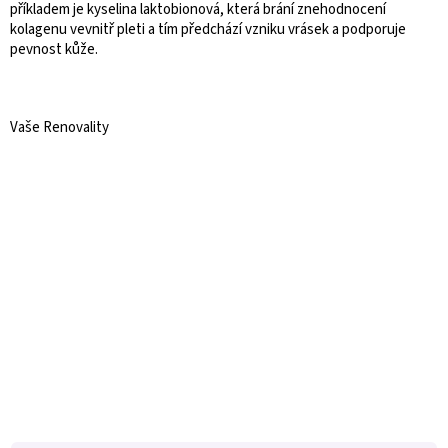
příkladem je kyselina laktobionová, která brání znehodnocení
kolagenu vevnitř pleti a tím předchází vzniku vrásek a podporuje
pevnost kůže.
Vaše Renovality
Z
á
p
a
t
í