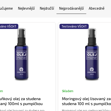
učujeme
Nejlevnější
Nejdražší
Nejprodávanější
Abecedně
váno VŠCHT
Testováno VŠCHT
em
Skladem
Průměrné
Průměr
hodnocení
hodnoce
ňkový olej za studena
Moringový olej lisovaný za
produktu
produkt
vaný 100ml s pumpičkou
studena 100 ml s pumpičk
je
je
ový olej lisovaný za studena pro
Moringový olej pro sjednocení tónu p