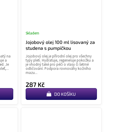
Skladem
né
Průměrné
ní
hodnocení
Jojobový olej 100 ml lisovaný za
u
produktu
studena s pumpičkou
je
hatý na
Jojobový olej je přírodní olej pro všechny
5,0
uje a
typy pleti. Hydratuje, regeneruje pokožku a
z
ed. Je
je vhodný také pro péči o vlasy či šetrné
leť,...
odličování. Podpora rovnováhy kožního
5
mazu...
k.
hvězdiček.
287 Kč
DO KOŠÍKU