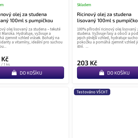
em
Skladem
Průměrné
Průměr
hodnocení
hodnoce
nový olej za studena
Ricinový olej za studena
produktu
produkt
vaný 100ml s pumpičkou
lisovaný 100ml s pumpičk
je
je
vý olej lisovaný za studena – tekuté
100% přírodní ricinový olej lisovaný 
4,9
4,9
z Maroka. Hydratuje, vyživuje a
studena. Vyživuje řasy a obočí a po
z
z
á zjemnit vzhled vrásek. Bohatý na
jejich plnější vzhled, hydratuje such
idanty a vitamíny, ideální pro suchou
pokožku a pomáhá zjemnit vzhled ji
5
5
ou...
strií. ...
hvězdiček.
hvězdiče
 Kč
203 Kč
á
 / 1 ks
DO KOŠÍKU
DO KOŠÍKU
Testováno VŠCHT