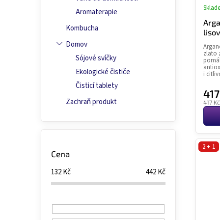
Sklad
Aromaterapie
Arga
Kombucha
liso
Domov
Argano
zlato 
Sójové svíčky
pomáh
antiox
Ekologické čističe
i citliv
Čisticí tablety
417
Zachraň produkt
Měrn
417 Kč
cena:
2 + 1
Cena
132
Kč
442
Kč