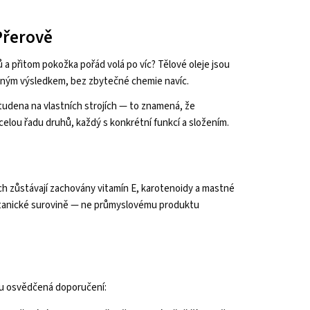
 Přerově
 a přitom pokožka pořád volá po víc? Tělové oleje jsou
elným výsledkem, bez zbytečné chemie navíc.
studena na vlastních strojích — to znamená, že
 celou řadu druhů, každý s konkrétní funkcí a složením.
ch zůstávají zachovány vitamín E, karotenoidy a mastné
 botanické surovině — ne průmyslovému produktu
sou osvědčená doporučení: