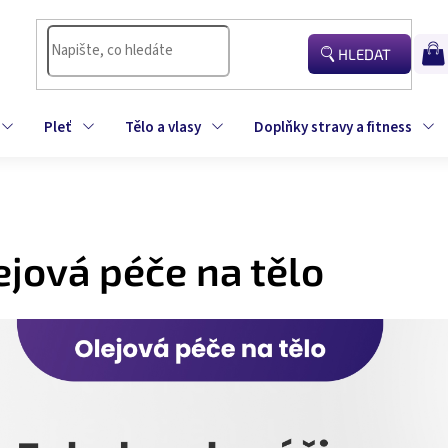
HLEDAT
NÁK
KOŠÍ
Pleť
Tělo a vlasy
Doplňky stravy a fitness
ejová péče na tělo