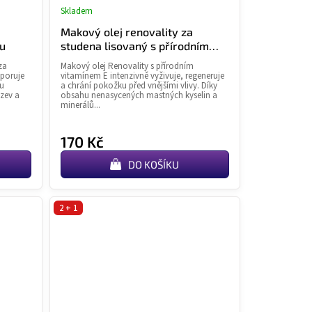
Skladem
né
Průměrné
ní
hodnocení
Makový olej renovality za
u
produktu
ou
studena lisovaný s přírodním
je
vitamínem E, 50 ml
za
Makový olej Renovality s přírodním
4,7
dporuje
vitamínem E intenzivně vyživuje, regeneruje
z
ou
a chrání pokožku před vnějšími vlivy. Díky
zev a
obsahu nenasycených mastných kyselin a
5
minerálů...
k.
hvězdiček.
170 Kč
DO KOŠÍKU
2 + 1