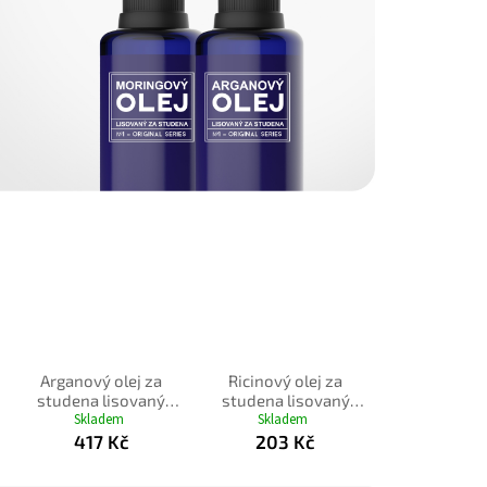
Arganový olej za
Ricinový olej za
studena lisovaný
studena lisovaný
100ml s pumpičkou
Skladem
100ml s pumpičkou
Skladem
417 Kč
203 Kč