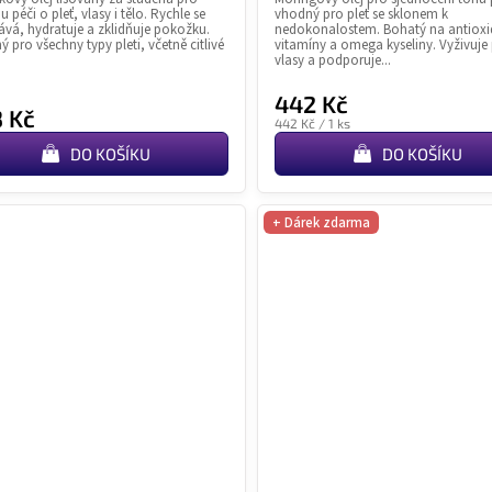
4,9
5,0
 péči o pleť, vlasy i tělo. Rychle se
vhodný pro pleť se sklonem k
z
z
ává, hydratuje a zklidňuje pokožku.
nedokonalostem. Bohatý na antioxi
 pro všechny typy pleti, včetně citlivé
vitamíny a omega kyseliny. Vyživuje p
5
5
vlasy a podporuje...
hvězdiček.
hvězdiče
442 Kč
 Kč
Měrná
442 Kč / 1 ks
cena:
DO KOŠÍKU
DO KOŠÍKU
+ Dárek zdarma