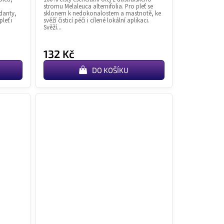
5,0
stromu Melaleuca alternifolia. Pro pleť se
z
danty,
sklonem k nedokonalostem a mastnotě, ke
leť i
svěží čisticí péči i cílené lokální aplikaci.
5
Svěží...
k.
hvězdiček.
132 Kč
DO KOŠÍKU