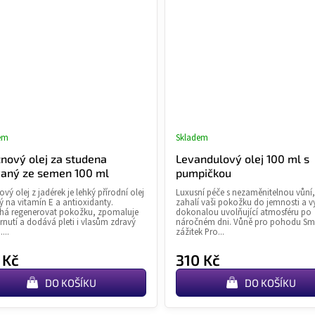
em
Skladem
Průměrné
Průměr
hodnocení
hodnoce
nový olej za studena
Levandulový olej 100 ml s
produktu
produkt
vaný ze semen 100 ml
pumpičkou
je
je
vý olej z jadérek je lehký přírodní olej
Luxusní péče s nezaměnitelnou vůní,
4,4
5,0
 na vitamín E a antioxidanty.
zahalí vaši pokožku do jemnosti a v
z
z
á regenerovat pokožku, zpomaluje
dokonalou uvolňující atmosféru po
tárnutí a dodává pleti i vlasům zdravý
náročném dni. Vůně pro pohodu Sm
5
5
...
zážitek Pro...
hvězdiček.
hvězdiče
 Kč
310 Kč
DO KOŠÍKU
DO KOŠÍKU