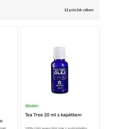
12
položek celkem
Skladem
né
Průměrné
ní
hodnocení
Tea Tree 20 ml s kapátkem
u
produktu
ou
je
leti,
100% čistý esenciální olej z australského