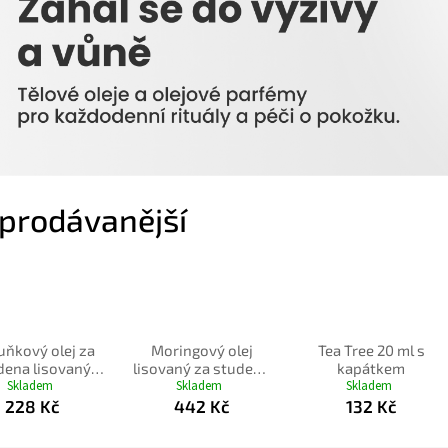
prodávanější
ňkový olej za
Moringový olej
Tea Tree 20 ml s
dena lisovaný
lisovaný za studena
kapátkem
l s pumpičkou
Skladem
100 ml s pumpičkou
Skladem
Skladem
228 Kč
442 Kč
132 Kč