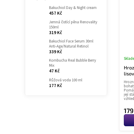
Bakuchiol Day & Night cream
457 Kč
Jemná čistící pěna Renovality
150ml
319 Kč
Bakuchiol Face Serum 30ml
Anti-Age/Natural Retinol
339 Kč
Sklad
Kombucha Real Bubble Berry
Mix
Hroz
47 Kč
liso
Růžová voda 100 ml
Hrozno
177 Kč
bohatý
Pomáh
její s
vzhled.
179