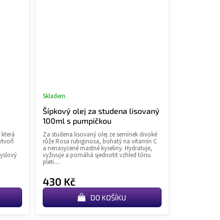
Skladem
né
Průměrné
ní
hodnocení
Šípkový olej za studena lisovaný
u
produktu
100ml s pumpičkou
je
 která
Za studena lisovaný olej ze semínek divoké
4,5
ytvoří
růže Rosa rubiginosa, bohatý na vitamín C
z
a nenasycené mastné kyseliny. Hydratuje,
yslový
vyživuje a pomáhá sjednotit vzhled tónu
5
pleti....
k.
hvězdiček.
430 Kč
DO KOŠÍKU