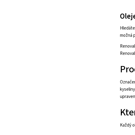
Olej
Hledáte 
možná p
Renovali
Renovali
Proč
Označen
kyselin
upraven
Kte
Každý o