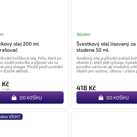
em
Skladem
Průměrné
Průměr
hodnocení
hodnoce
íkový olej 200 ml
Švestkový olej lisovaný za
produktu
produkt
rašovač
studena 50 ml
je
je
přírodní hořčíkový olej. Péče, která po
Švestkový olej je přírodní poklad bo
4,8
4,9
ku osvěží pokožku a připraví vás na
vitamín E, který pleť vyživuje, hydrat
z
z
den plný energie. Přináší pocit uvolnění
pomáhá udržovat její mladistvý vzhl
o fyzické aktivitě...
ideální pro suchou, citlivou i zralou p
5
5
hvězdiček.
hvězdiče
 Kč
418 Kč
á
 / 1 ks
DO KOŠÍKU
DO KOŠÍKU
váno VŠCHT