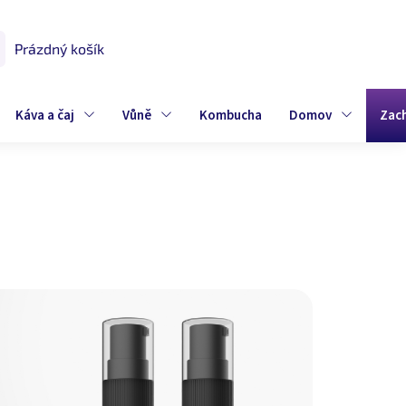
Prázdný košík
UPNÍ
K
Káva a čaj
Vůně
Kombucha
Domov
Zac