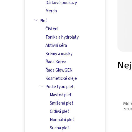
a
Dárkové poukazy
n
Merch
e
l
Pleť
Čištění
Tonika a hydroláty
Aktivní séra
Krémy a masky
Řada Korea
Nej
Řada GlowGEN
Kosmetické oleje
Podle typu pleti
Mastná pleť
Smíšená pleť
Meru
stu
Citlivá pleť
100m
Normální pleť
Suchá pleť