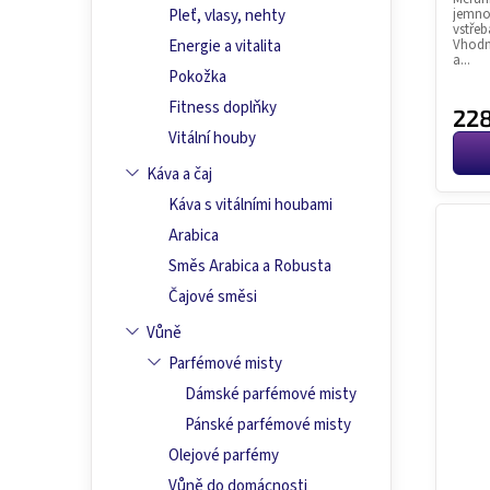
jemnou
Pleť, vlasy, nehty
vstřeb
Vhodný
Energie a vitalita
a...
Pokožka
Fitness doplňky
228
Vitální houby
Káva a čaj
Káva s vitálními houbami
Arabica
Směs Arabica a Robusta
Čajové směsi
Vůně
Parfémové misty
Dámské parfémové misty
Pánské parfémové misty
Olejové parfémy
Vůně do domácnosti