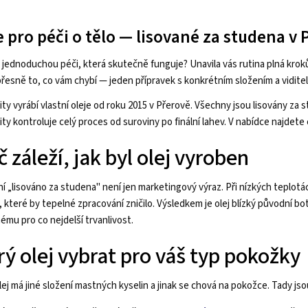
O
e pro péči o tělo — lisované za studena v
v
l
jednoduchou péči, která skutečně funguje? Unavila vás rutina plná kroků
řesně to, co vám chybí — jeden přípravek s konkrétním složením a vidit
á
ty vyrábí vlastní oleje od roku 2015 v Přerově. Všechny jsou lisovány za 
d
ty kontroluje celý proces od suroviny po finální lahev. V nabídce najdete
a
 záleží, jak byl olej vyroben
c
í
í „lisováno za studena" není jen marketingový výraz. Při nízkých teplotá
p
y, které by tepelné zpracování zničilo. Výsledkem je olej blízký původní
ému pro co nejdelší trvanlivost.
r
rý olej vybrat pro váš typ pokožky
v
k
lej má jiné složení mastných kyselin a jinak se chová na pokožce. Tady j
y