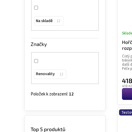
Na skladě
12
Sklad
Hořč
Značky
rozp
Čistý 
trénin
další 
Péče p
Renovality
12
418
Měrn
418 Kč
cena:
Položek k zobrazení:
12
Testo
Top 5 produktů