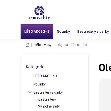
Přejít
na
obsah
LÉTO AKCE 2+1
Novinky
Bestsellery a dárky
Domů
Tělo a vlasy
Olejová péče na tělo
P
Přeskočit
o
Ol
Kategorie
kategorie
s
t
LÉTO AKCE 2+1
r
a
Novinky
n
Bestsellery a dárky
n
Bestsellery
í
p
Výhodné sady