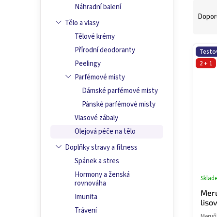
Ř
Náhradní balení
a
Dopor
Tělo a vlasy
z
e
Tělové krémy
n
V
Přírodní deodoranty
Testo
í
ý
Peelingy
2 + 1
p
p
Parfémové misty
r
i
o
s
Dámské parfémové misty
d
p
Pánské parfémové misty
u
r
Vlasové zábaly
k
o
t
Olejová péče na tělo
d
ů
u
Doplňky stravy a fitness
k
Spánek a stres
t
Hormony a ženská
ů
Sklad
rovnováha
Meru
Imunita
liso
Trávení
Meruňk