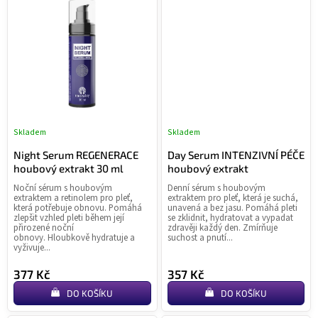
Skladem
Skladem
Průměrné
Pr
hodnocení
ho
Night Serum REGENERACE
Day Serum INTENZIVNÍ PÉČE
produktu
pr
houbový extrakt 30 ml
houbový extrakt
je
je
Noční sérum s houbovým
Denní sérum s houbovým
4,7
4,7
extraktem a retinolem pro pleť,
extraktem pro pleť, která je suchá,
z
z
která potřebuje obnovu. Pomáhá
unavená a bez jasu. Pomáhá pleti
zlepšit vzhled pleti během její
se zklidnit, hydratovat a vypadat
5
5
přirozené noční
zdravěji každý den. Zmírňuje
hvězdiček.
hvě
obnovy. Hloubkově hydratuje a
suchost a pnutí...
vyživuje...
377 Kč
357 Kč
DO KOŠÍKU
DO KOŠÍKU