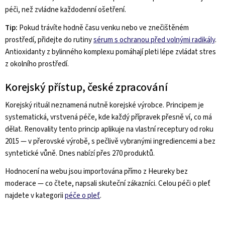
péči, než zvládne každodenní ošetření.
Tip:
Pokud trávíte hodně času venku nebo ve znečištěném
prostředí, přidejte do rutiny
sérum s ochranou před volnými radikály
.
Antioxidanty z bylinného komplexu pomáhají pleti lépe zvládat stres
z okolního prostředí.
Korejský přístup, české zpracování
Korejský rituál neznamená nutně korejské výrobce. Principem je
systematická, vrstvená péče, kde každý přípravek přesně ví, co má
dělat. Renovality tento princip aplikuje na vlastní receptury od roku
2015 — v přerovské výrobě, s pečlivě vybranými ingrediencemi a bez
syntetické vůně. Dnes nabízí přes 270 produktů.
Hodnocení na webu jsou importována přímo z Heureky bez
moderace — co čtete, napsali skuteční zákazníci. Celou péči o pleť
najdete v kategorii
péče o pleť
.