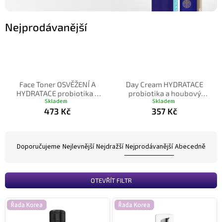
Nejprodávanější
Face Toner OSVĚŽENÍ A
Day Cream HYDRATACE
HYDRATACE probiotika a
probiotika a houbový
Skladem
Skladem
květový komplex 100 ml
komplex
473 Kč
357 Kč
Ř
a
Doporučujeme
Nejlevnější
Nejdražší
Nejprodávanější
Abecedně
z
e
n
OTEVŘÍT FILTR
í
p
V
Řada Korea
Řada Korea
r
ý