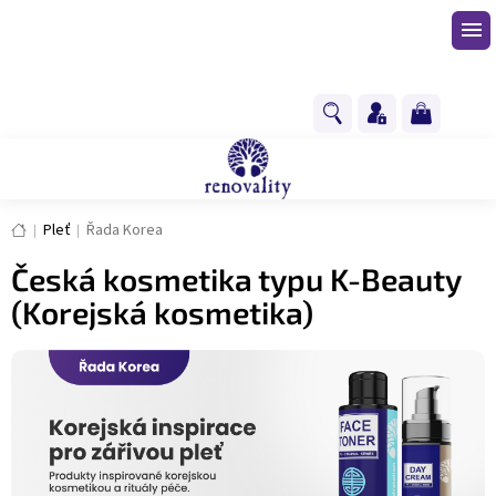
Přejít
na
obsah
NÁKUPNÍ
KOŠÍK
Domů
Pleť
Řada Korea
Česká kosmetika typu K-Beauty
(Korejská kosmetika)