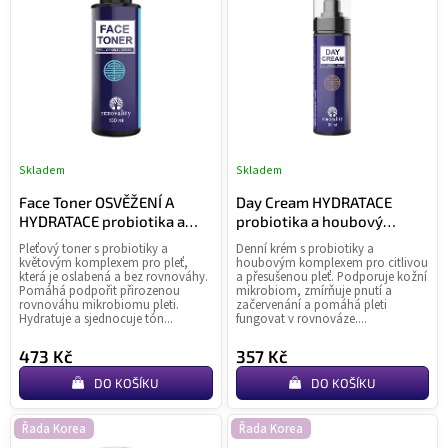
o
p
d
i
u
s
k
p
t
r
ů
o
d
u
Skladem
Skladem
Průměrné
Pr
k
hodnocení
ho
t
Face Toner OSVĚŽENÍ A
Day Cream HYDRATACE
produktu
pr
HYDRATACE probiotika a
probiotika a houbový
ů
je
je
květový komplex 100 ml
komplex
Pleťový toner s probiotiky a
Denní krém s probiotiky a
5,0
4,0
květovým komplexem pro pleť,
houbovým komplexem pro citlivou
z
z
která je oslabená a bez rovnováhy.
a přesušenou pleť. Podporuje kožní
Pomáhá podpořit přirozenou
mikrobiom, zmírňuje pnutí a
5
5
rovnováhu mikrobiomu pleti.
začervenání a pomáhá pleti
hvězdiček.
hvě
Hydratuje a sjednocuje tón...
fungovat v rovnováze....
473 Kč
357 Kč
DO KOŠÍKU
DO KOŠÍKU
Řada Korea
Řada Korea