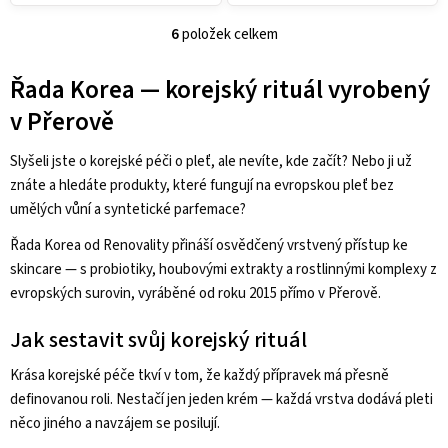
6
položek celkem
O
v
Řada Korea — korejský rituál vyrobený
l
v Přerově
á
d
Slyšeli jste o korejské péči o pleť, ale nevíte, kde začít? Nebo ji už
a
znáte a hledáte produkty, které fungují na evropskou pleť bez
c
umělých vůní a syntetické parfemace?
í
p
Řada Korea od Renovality přináší osvědčený vrstvený přístup ke
r
skincare — s probiotiky, houbovými extrakty a rostlinnými komplexy z
v
evropských surovin, vyráběné od roku 2015 přímo v Přerově.
k
y
Jak sestavit svůj korejský rituál
v
Krása korejské péče tkví v tom, že každý přípravek má přesně
ý
definovanou roli. Nestačí jen jeden krém — každá vrstva dodává pleti
p
něco jiného a navzájem se posilují.
i