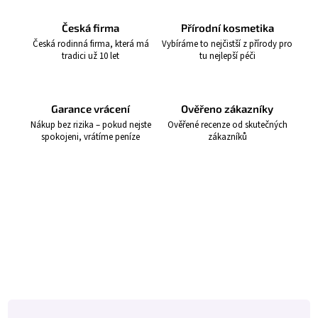
Česká firma
Přírodní kosmetika
Česká rodinná firma, která má
Vybíráme to nejčistší z přírody pro
tradici už 10 let
tu nejlepší péči
Garance vrácení
Ověřeno zákazníky
Nákup bez rizika – pokud nejste
Ověřené recenze od skutečných
spokojeni, vrátíme peníze
zákazníků
Z
á
p
a
t
í