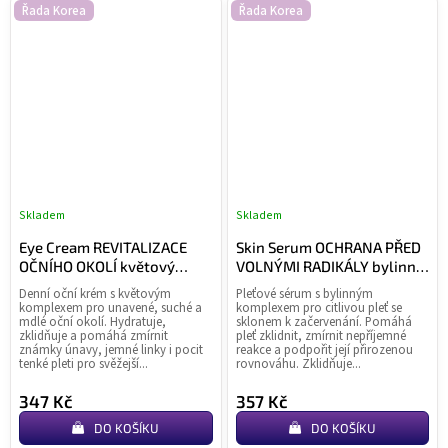
Řada Korea
Řada Korea
Skladem
Skladem
Průměrné
Pr
hodnocení
ho
Eye Cream REVITALIZACE
Skin Serum OCHRANA PŘED
produktu
pr
OČNÍHO OKOLÍ květový
VOLNÝMI RADIKÁLY bylinný
je
je
komplex
komplex
Denní oční krém s květovým
Pleťové sérum s bylinným
4,0
0,0
komplexem pro unavené, suché a
komplexem pro citlivou pleť se
z
z
mdlé oční okolí. Hydratuje,
sklonem k začervenání. Pomáhá
zklidňuje a pomáhá zmírnit
pleť zklidnit, zmírnit nepříjemné
5
5
známky únavy, jemné linky i pocit
reakce a podpořit její přirozenou
hvězdiček.
hvě
tenké pleti pro svěžejší...
rovnováhu. Zklidňuje...
347 Kč
357 Kč
DO KOŠÍKU
DO KOŠÍKU