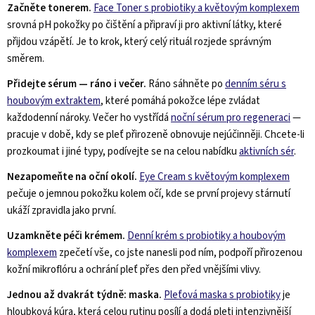
s
Začněte tonerem.
Face Toner s probiotiky a květovým komplexem
u
srovná pH pokožky po čištění a připraví ji pro aktivní látky, které
přijdou vzápětí. Je to krok, který celý rituál rozjede správným
směrem.
Přidejte sérum — ráno i večer.
Ráno sáhněte po
denním séru s
houbovým extraktem
, které pomáhá pokožce lépe zvládat
každodenní nároky. Večer ho vystřídá
noční sérum pro regeneraci
—
pracuje v době, kdy se pleť přirozeně obnovuje nejúčinněji. Chcete-li
prozkoumat i jiné typy, podívejte se na celou nabídku
aktivních sér
.
Nezapomeňte na oční okolí.
Eye Cream s květovým komplexem
pečuje o jemnou pokožku kolem očí, kde se první projevy stárnutí
ukáží zpravidla jako první.
Uzamkněte péči krémem.
Denní krém s probiotiky a houbovým
komplexem
zpečetí vše, co jste nanesli pod ním, podpoří přirozenou
kožní mikroflóru a ochrání pleť přes den před vnějšími vlivy.
Jednou až dvakrát týdně: maska.
Pleťová maska s probiotiky
je
hloubková kúra, která celou rutinu posílí a dodá pleti intenzivnější