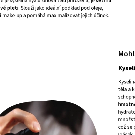
e je kyselina hyaluronová tělu přirozená, je
šetrná
livé pleti
. Slouží jako ideální podklad pod oleje,
i make-up a pomáhá maximalizovat jejich účinek.
Mohlo
Kysel
Kyselin
těla a 
schopn
hmotno
hydrato
množstv
což se 
vrásek. 