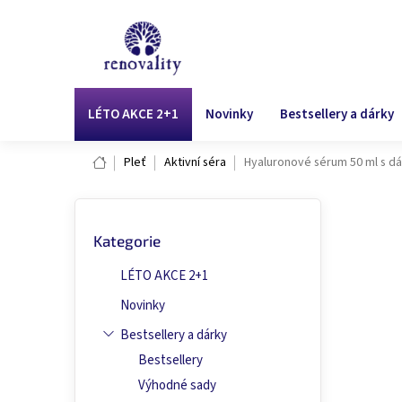
Přejít
na
obsah
LÉTO AKCE 2+1
Novinky
Bestsellery a dárky
Domů
Pleť
Aktivní séra
Hyaluronové sérum 50 ml s 
P
Přeskočit
o
Hy
Kategorie
kategorie
s
t
LÉTO AKCE 2+1
r
Průmě
155 h
a
Novinky
hodno
n
produ
Bestsellery a dárky
n
je
Bestsellery
í
4,9
p
Výhodné sady
z