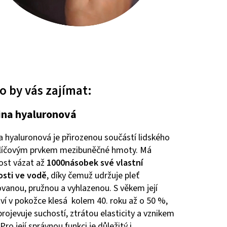
 by vás zajímat:
ina hyaluronová
a hyaluronová je přirozenou součástí lidského
klíčovým prvkem mezibuněčné hmoty. Má
ost vázat až
1000násobek své vlastní
sti ve vodě
, díky čemuž udržuje pleť
vanou, pružnou a vyhlazenou. S věkem její
í v pokožce klesá kolem 40. roku až o 50 %,
projevuje suchostí, ztrátou elasticity a vznikem
Pro její správnou funkci je důležitý i