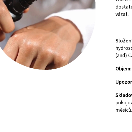
dostate
vázat.
Složen
hydroso
(and) C
Objem:
Upozor
Sklado
pokojov
měsíců