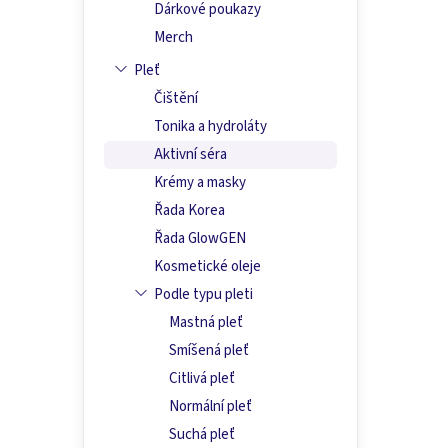
a
5
Dárkové poukazy
hvězdi
n
Merch
e
l
Pleť
Čištění
Tonika a hydroláty
Aktivní séra
Krémy a masky
Řada Korea
Řada GlowGEN
Kosmetické oleje
Podle typu pleti
Mastná pleť
Smíšená pleť
Citlivá pleť
Normální pleť
Suchá pleť