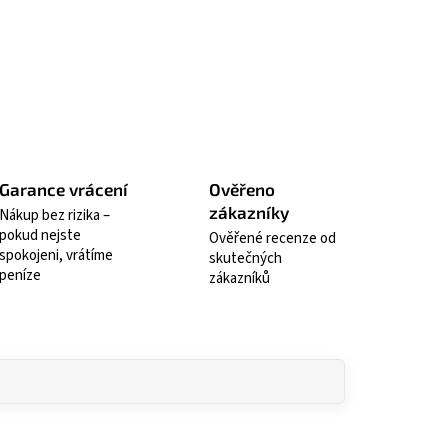
t se
Hlídat
Garance vrácení
Ověřeno
zákazníky
Nákup bez rizika –
pokud nejste
Ověřené recenze od
spokojeni, vrátíme
skutečných
peníze
zákazníků