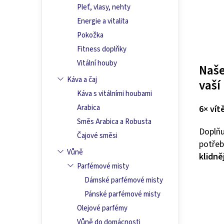
Pleť, vlasy, nehty
Energie a vitalita
Pokožka
Fitness doplňky
Vitální houby
Naše
Káva a čaj
vaší
Káva s vitálními houbami
Arabica
6× vít
Směs Arabica a Robusta
Doplňuj
Čajové směsi
potřeb
Vůně
klidně
Parfémové misty
Dámské parfémové misty
Pánské parfémové misty
Olejové parfémy
Vůně do domácnosti