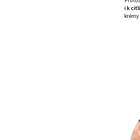
Protož
i k cit
krémy 