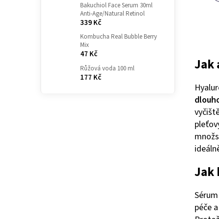
Bakuchiol Face Serum 30ml
Anti-Age/Natural Retinol
339 Kč
Kombucha Real Bubble Berry
Mix
47 Kč
Jak 
Růžová voda 100 ml
177 Kč
Hyalur
dlouh
vyčišt
pleťo
množst
ideáln
Jak
Sérum 
péče a