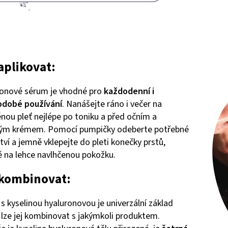
aplikovat:
onové sérum je vhodné pro
každodenní i
odobé používání
. Nanášejte ráno i večer na
ěnou pleť nejlépe po toniku a před očním a
vým krémem. Pomocí pumpičky odeberte potřebné
ví a jemně vklepejte do pleti konečky prstů,
ě na lehce navlhčenou pokožku.
 kombinovat:
s kyselinou hyaluronovou je univerzální základ
 lze jej kombinovat s jakýmkoli produktem.