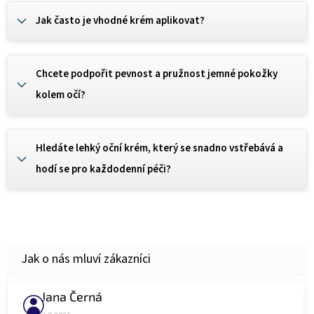
Jak často je vhodné krém aplikovat?
Chcete podpořit pevnost a pružnost jemné pokožky
kolem očí?
Hledáte lehký oční krém, který se snadno vstřebává a
hodí se pro každodenní péči?
Jana Černá
Hodnocení obchodu je 5 z 5 hvězdiček.