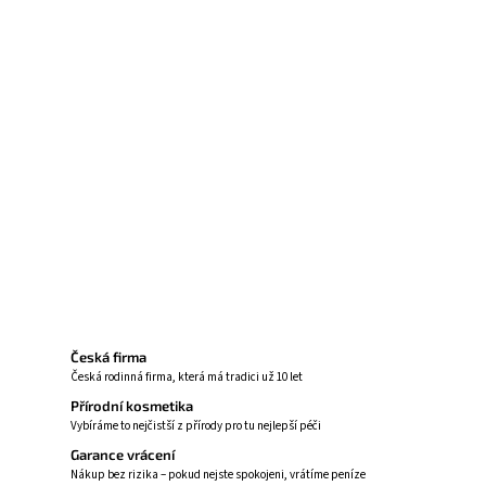
linky i pocit tenké pleti pro svěžejší pohled.
Rozjasňuje unavené oční okolí
Zmírňuje jemné linky kolem očí
Lehká textura pro denní použití
Vhodný i pro citlivou pokožku
Zeptat se
Hlídat
Česká firma
Česká rodinná firma, která má tradici už 10 let
Přírodní kosmetika
Vybíráme to nejčistší z přírody pro tu nejlepší péči
Garance vrácení
Nákup bez rizika – pokud nejste spokojeni, vrátíme peníze