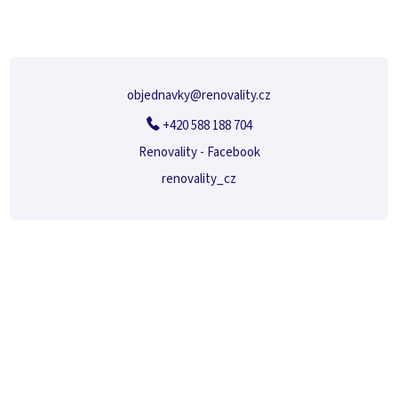
a
t
í
objednavky
@
renovality.cz
+420 588 188 704
Renovality - Facebook
renovality_cz