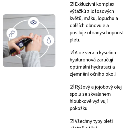
☑️ Exkluzivní komplex
výtažků z lotosových
květů, máku, lopuchu a
dalších obnovuje a
posiluje obranyschopnost
pleti.
☑️ Aloe vera a kyselina
hyaluronová zaručují
optimální hydrataci a
zjemnění očního okolí
☑️ Rýžový a jojobový olej
spolu se skvalanem
hloubkově vyživují
pokožku
☑️ Všechny typy pleti