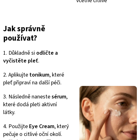
včetně citlivé
Jak správně
používat?
1. Důkladně si
odličte a
vyčistěte pleť
.
2. Aplikujte
tonikum
, které
pleť připraví na další péči.
3. Následně naneste
sérum
,
které dodá pleti aktivní
látky.
4. Použijte
Eye Cream
, který
pečuje o citlivé oční okolí.