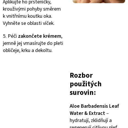
Aplikujte ho prsteníčky,
krouživými pohyby směrem
k vnitřnímu koutku oka.
Vyhněte se oblasti víček.
5. Péči
zakončete krémem
,
jemně jej vmasírujte do pleti
obličeje, krku a dekoltu.
Rozbor
použitých
surovin:
Aloe Barbadensis Leaf
Water & Extract
–
hydratují, zklidňují a
regenerují citlivou pleť