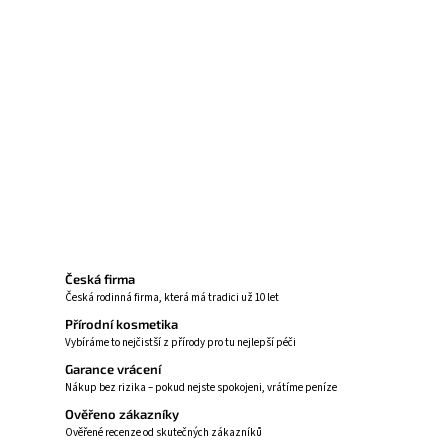
Pomáhá proti pigmentovým skvrnám
Podporuje tvorbu kolagenu v pleti
Zlepšuje texturu a hladkost pleti
Dodává pleti pořádnou dávku hydratace
Zeptat se
Hlídat
Česká firma
Česká rodinná firma, která má tradici už 10 let
Přírodní kosmetika
Vybíráme to nejčistší z přírody pro tu nejlepší péči
Garance vrácení
Nákup bez rizika – pokud nejste spokojeni, vrátíme peníze
Ověřeno zákazníky
Ověřené recenze od skutečných zákazníků