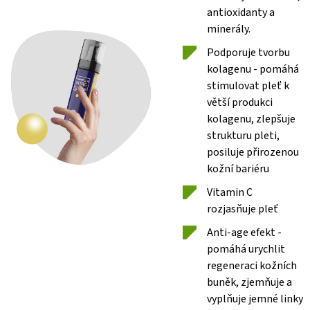
antioxidanty a
minerály.
Podporuje tvorbu
kolagenu - pomáhá
stimulovat pleť k
větší produkci
kolagenu, zlepšuje
strukturu pleti,
posiluje přirozenou
kožní bariéru
Vitamin C
rozjasňuje pleť
Anti-age efekt -
pomáhá urychlit
regeneraci kožních
buněk, zjemňuje a
vyplňuje jemné linky