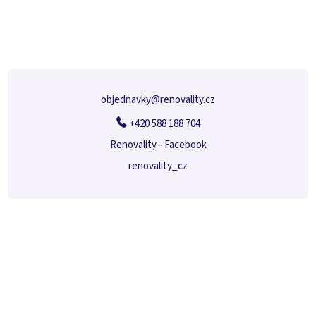
á
p
a
t
í
objednavky
@
renovality.cz
+420 588 188 704
Renovality - Facebook
renovality_cz