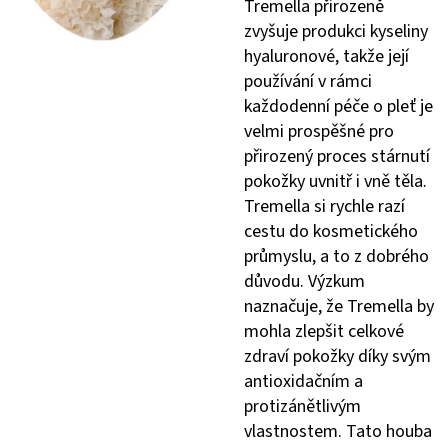
Tremella přirozeně
zvyšuje produkci kyseliny
hyaluronové, takže její
používání v rámci
každodenní péče o pleť je
velmi prospěšné pro
přirozený proces stárnutí
pokožky uvnitř i vně těla.
Tremella si rychle razí
cestu do kosmetického
průmyslu, a to z dobrého
důvodu. Výzkum
naznačuje, že Tremella by
mohla zlepšit celkové
zdraví pokožky díky svým
antioxidačním a
protizánětlivým
vlastnostem. Tato houba