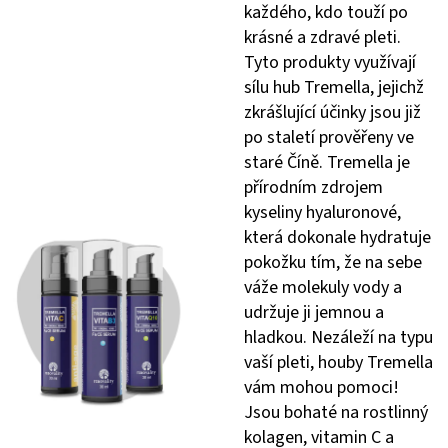
každého, kdo touží po
krásné a zdravé pleti.
Tyto produkty využívají
sílu hub Tremella, jejichž
zkrášlující účinky jsou již
po staletí prověřeny ve
staré Číně. Tremella je
přírodním zdrojem
kyseliny hyaluronové,
která dokonale hydratuje
pokožku tím, že na sebe
váže molekuly vody a
udržuje ji jemnou a
hladkou. Nezáleží na typu
vaší pleti, houby Tremella
vám mohou pomoci!
Jsou bohaté na rostlinný
kolagen, vitamin C a