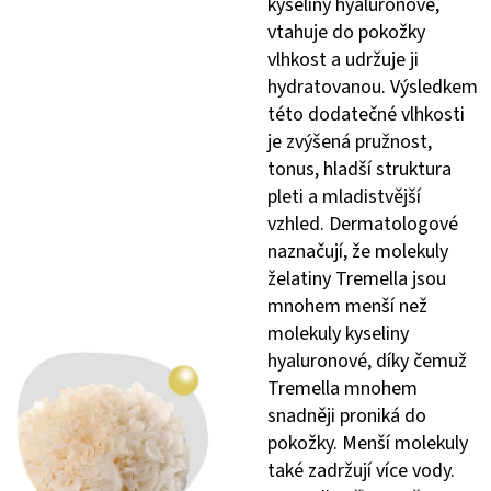
kyseliny hyaluronové,
vtahuje do pokožky
vlhkost a udržuje ji
hydratovanou. Výsledkem
této dodatečné vlhkosti
je zvýšená pružnost,
tonus, hladší struktura
pleti a mladistvější
vzhled. Dermatologové
naznačují, že molekuly
želatiny Tremella jsou
mnohem menší než
molekuly kyseliny
hyaluronové, díky čemuž
Tremella mnohem
snadněji proniká do
pokožky. Menší molekuly
také zadržují více vody.