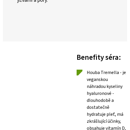
jizvami a póry.
Benefity séra:
Houba Tremella - je
veganskou
náhradou kyseliny
hyaluronové -
dlouhodobě a
dostatečně
hydratuje pleť, má
zkrášlující účinky,
obsahuje vitamín D,