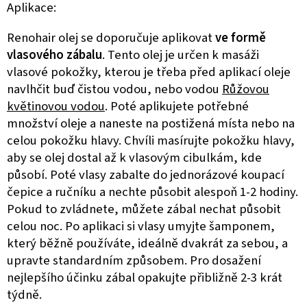
Aplikace:
Renohair olej se doporučuje aplikovat
ve formě
vlasového zábalu
. Tento olej je určen k masáži
vlasové pokožky, kterou je třeba před aplikací oleje
navlhčit buď čistou vodou, nebo vodou
Růžovou
květinovou vodou
. Poté aplikujete potřebné
množství oleje a naneste na postižená místa nebo na
celou pokožku hlavy. Chvíli masírujte pokožku hlavy,
aby se olej dostal až k vlasovým cibulkám, kde
působí. Poté vlasy zabalte do jednorázové koupací
čepice a ručníku a nechte působit alespoň 1-2 hodiny.
Pokud to zvládnete, můžete zábal nechat působit
celou noc. Po aplikaci si vlasy umyjte šamponem,
který běžně používáte, ideálně dvakrát za sebou, a
upravte standardním způsobem. Pro dosažení
nejlepšího účinku zábal opakujte přibližně 2-3 krát
týdně.