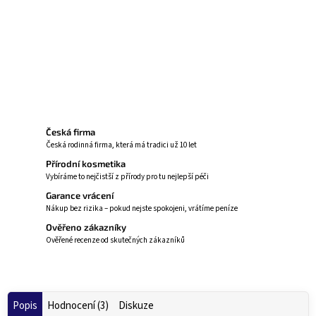
Zanechává vlasy silnější a lesklejší
Zeptat se
Hlídat
Česká firma
Česká rodinná firma, která má tradici už 10 let
Přírodní kosmetika
Vybíráme to nejčistší z přírody pro tu nejlepší péči
Garance vrácení
Nákup bez rizika – pokud nejste spokojeni, vrátíme peníze
Ověřeno zákazníky
Ověřené recenze od skutečných zákazníků
Popis
Hodnocení (3)
Diskuze