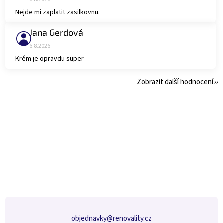
Nejde mi zaplatit zasilkovnu.
Jana Gerdová
Hodnocení obchodu je 5 z 5 hvězdiček.
6.8.2026
Krém je opravdu super
Zobrazit další hodnocení
Z
á
p
a
t
í
objednavky
@
renovality.cz