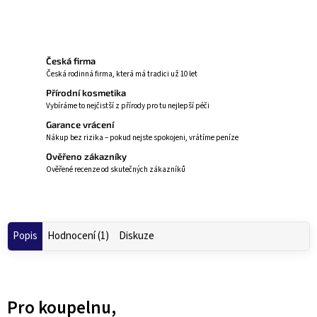
Zeptat se
Hlídat
Česká firma
Česká rodinná firma, která má tradici už 10 let
Přírodní kosmetika
Vybíráme to nejčistší z přírody pro tu nejlepší péči
Garance vrácení
Nákup bez rizika – pokud nejste spokojeni, vrátíme peníze
Ověřeno zákazníky
Ověřené recenze od skutečných zákazníků
Popis
Hodnocení (1)
Diskuze
Pro koupelnu,