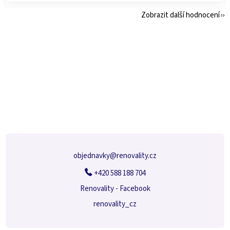
Zobrazit další hodnocení
Z
á
p
a
t
í
objednavky
@
renovality.cz
+420 588 188 704
Renovality - Facebook
renovality_cz