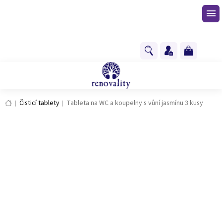
Přejít
na
obsah
NÁKUPNÍ
KOŠÍK
Domů
Čisticí tablety
Tableta na WC a koupelny s vůní jasmínu 3 kusy
Tableta na WC a koupelny s vůní
jasmínu 3 kusy
Průměrné
1 hodnocení
Podrobnosti hodnocení
hodnocení
produktu
je
5,0