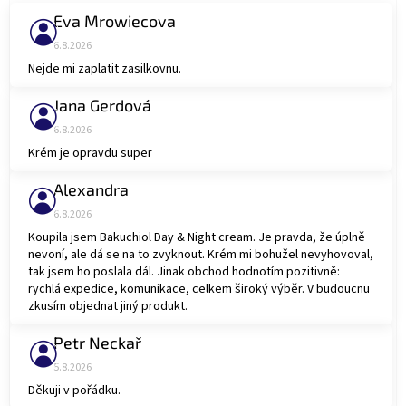
Eva Mrowiecova
Hodnocení obchodu je 5 z 5 hvězdiček.
6.8.2026
Nejde mi zaplatit zasilkovnu.
Jana Gerdová
Hodnocení obchodu je 5 z 5 hvězdiček.
6.8.2026
Krém je opravdu super
Alexandra
Hodnocení obchodu je 5 z 5 hvězdiček.
6.8.2026
Koupila jsem Bakuchiol Day & Night cream. Je pravda, že úplně
nevoní, ale dá se na to zvyknout. Krém mi bohužel nevyhovoval,
tak jsem ho poslala dál. Jinak obchod hodnotím pozitivně:
rychlá expedice, komunikace, celkem široký výběr. V budoucnu
zkusím objednat jiný produkt.
Petr Neckař
Hodnocení obchodu je 5 z 5 hvězdiček.
5.8.2026
Děkuji v pořádku.