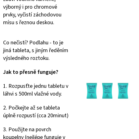
výborný i pro chromové
prvky, vyčistí záchodovou
mísu s řeznou deskou.
Co nečistí? Podlahu - to je
jiná tableta, s jiným ředěním
výsledného roztoku.
Jak to přesně funguje?
1. Rozpusťte jednu tabletu v
láhvi s 500ml vlažné vody.
2. Počkejte až se tableta
úplně rozpustí (cca 20minut)
3. Použijte na povrch
koupelny (nejlépe funguje v