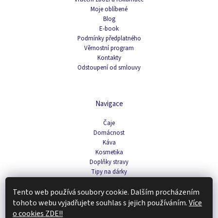
Moje oblíbené
Blog
E-book
Podmínky předplatného
Věrnostní program
Kontakty
Odstoupení od smlouvy
Navigace
Čaje
Domácnost
Káva
Kosmetika
Doplňky stravy
Tipy na dárky
Zachraň produkt
Tento web používá soubory cookie. Dalším procházením
tohoto webu vyjadřujete souhlas s jejich používáním.
Více
Copyright 2026
Renovality
. Všechna práva vyhrazena.
Upravit nastavení
o cookies ZDE!!