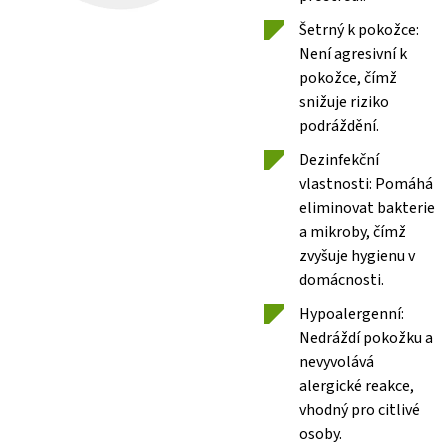
Šetrný k pokožce:
Není agresivní k
pokožce, čímž
snižuje riziko
podráždění.
Dezinfekční
vlastnosti: Pomáhá
eliminovat bakterie
a mikroby, čímž
zvyšuje hygienu v
domácnosti.
Hypoalergenní:
Nedráždí pokožku a
nevyvolává
alergické reakce,
vhodný pro citlivé
osoby.