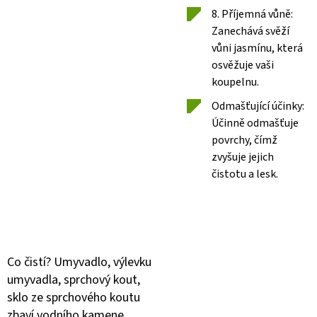
8. Příjemná vůně:
Zanechává svěží
vůni jasmínu, která
osvěžuje vaši
koupelnu.
Odmašťující účinky:
Účinně odmašťuje
povrchy, čímž
zvyšuje jejich
čistotu a lesk.
Co čistí? Umyvadlo, výlevku
umyvadla, sprchový kout,
sklo ze sprchového koutu
zbaví vodního kamene,