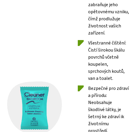
zabraňuje jeho
opětovnému vzniku,
čímž prodlužuje
životnost vašich
zařízení.
Všestranné čištění:
Čistí širokou škálu
povrchů včetně
koupelen,
sprchových koutů,
van a toalet.
Bezpečné pro zdraví
a přírodu:
Neobsahuje
škodlivé látky, je
šetrný ke zdraví ik
životnímu
prostředí.