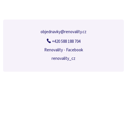
p
a
t
í
objednavky
@
renovality.cz
+420 588 188 704
Renovality - Facebook
renovality_cz