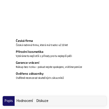
zanechávají dlouhotrvající pocit klidu a tepla.
Zeptat se
Hlídat
Česká firma
Česká rodinná firma, která má tradici už 10 let
Přírodní kosmetika
Vybíráme to nejčistší z přírody pro tu nejlepší péči
Garance vrácení
Nákup bez rizika – pokud nejste spokojeni, vrátíme peníze
Ověřeno zákazníky
Ověřené recenze od skutečných zákazníků
Popis
Hodnocení
Diskuze