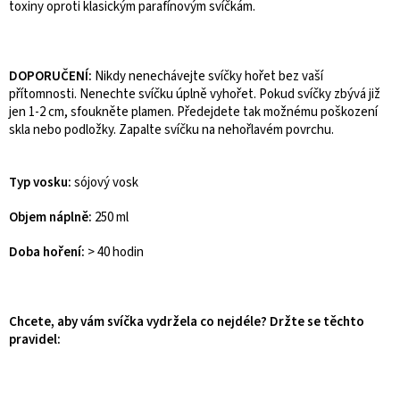
toxiny oproti klasickým parafínovým svíčkám.
DOPORUČENÍ:
Nikdy nenechávejte svíčky hořet bez vaší
přítomnosti. Nenechte svíčku úplně vyhořet. Pokud svíčky zbývá již
jen 1-2 cm, sfoukněte plamen. Předejdete tak možnému poškození
skla nebo podložky. Zapalte svíčku na nehořlavém povrchu.
Typ vosku:
sójový vosk
Objem náplně:
250 ml
Doba hoření:
> 40 hodin
Chcete, aby vám svíčka vydržela co nejdéle? Držte se těchto
pravidel: