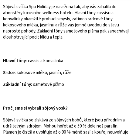
Sójová svíčka Spa Holiday je navržena tak, aby vás zahalila do
atmosféry luxusního wellness hotelu. Hlavní tóny cassisu a
konvalinky okamžitě probudí smysly, zatímco srdcové tóny
kokosového mléka, jasmínu a růže vás jemně uvedou do stavu
naprosté pohody. Základní tóny sametového pižma pak zanechávají
dlouhotrvající pocit klidu a tepla.
Hlavní tóny:
cassis a konvalinka
Srdce:
kokosové mléko, jasmín, růže
Základní tóny:
sametové pižmo
Proč jsme si vybrali sójový vosk?
Sójová svíčka se získává ze sójových bobů, které jsou přírodním a
udržitelným zdrojem. Mohou hořet až o 50 % déle než parafín.
Plamen je čistší a uvolňuje až o 90 % méně sazí a kouře, neuvolňuje