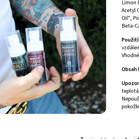
Limon P
Acetyl 
Oil*, P
Beta-Ca
Použití
vzdálen
Vhodné 
Obsah 
Upozor
teplotá
Nepouž
pokožk