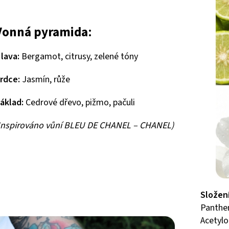
Vonná pyramida
:
lava:
Bergamot, citrusy, zelené tóny
rdce:
Jasmín, růže
áklad:
Cedrové dřevo, pižmo, pačuli
Inspirováno vůní BLEU DE CHANEL – CHANEL)
Složení
Panthen
Acetylo