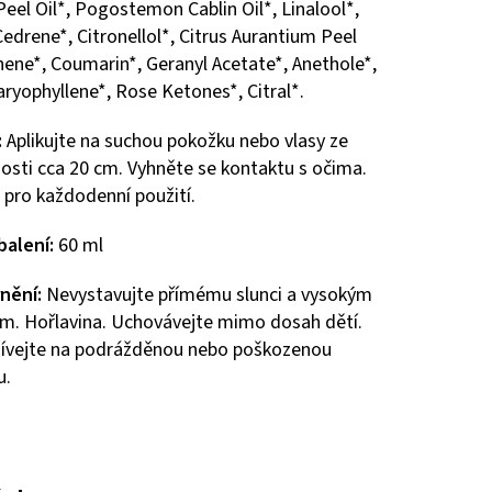
eel Oil*, Pogostemon Cablin Oil*, Linalool*,
Cedrene*, Citronellol*, Citrus Aurantium Peel
inene*, Coumarin*, Geranyl Acetate*, Anethole*,
ryophyllene*, Rose Ketones*, Citral*.
:
Aplikujte na suchou pokožku nebo vlasy ze
osti cca 20 cm. Vyhněte se kontaktu s očima.
pro každodenní použití.
balení:
60 ml
nění:
Nevystavujte přímému slunci a vysokým
m. Hořlavina. Uchovávejte mimo dosah dětí.
ívejte na podrážděnou nebo poškozenou
u.