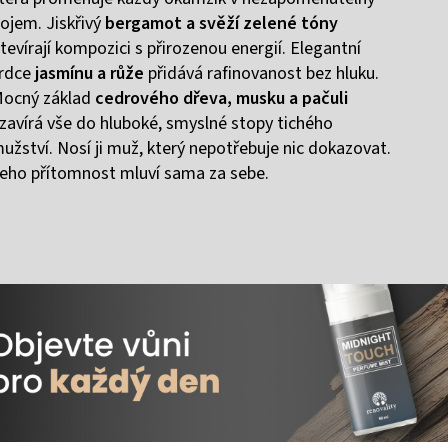
ojem. Jiskřivý
bergamot a svěží zelené tóny
tevírají kompozici s přirozenou energií. Elegantní
rdce
jasmínu a růže
přidává rafinovanost bez hluku.
ocný základ
cedrového dřeva, musku a pačuli
zavírá vše do hluboké, smyslné stopy tichého
užství. Nosí ji muž, který nepotřebuje nic dokazovat.
eho přítomnost mluví sama za sebe.