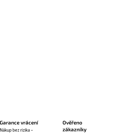
vá mlha pro tělo i vlasy s jiskřivým
otem, elegantním srdcem jasmínu a růže
lným základem cedrového dřeva, musku a
. Vůně pro muže, jehož přítomnost mluví
a sebe.
ná mlha
Inspirace vůní BLEU
DE CHANEL
e pro pokožku i
sy
Ideální na cesty
t se
Hlídat
Garance vrácení
Ověřeno
zákazníky
Nákup bez rizika –