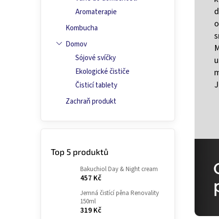
d
Aromaterapie
o
Kombucha
s
Domov
M
Sójové svíčky
u
m
Ekologické čističe
J
Čisticí tablety
Zachraň produkt
Top 5 produktů
Bakuchiol Day & Night cream
457 Kč
Jemná čistící pěna Renovality
150ml
319 Kč