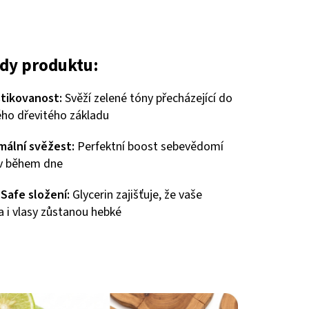
dy produktu:
stikovanost:
Svěží zelené tóny přecházející do
ho dřevitého základu
mální svěžest:
Perfektní boost sebevědomí
iv během dne
-Safe složení:
Glycerin zajišťuje, že vaše
 i vlasy zůstanou hebké