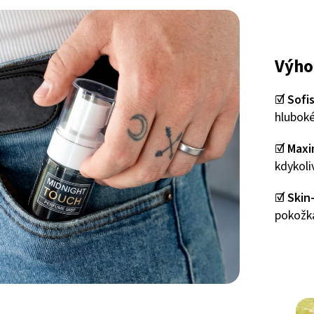
Výho
☑️
Sofi
hluboké
☑️
Maxi
kdykol
☑️
Skin
pokožka