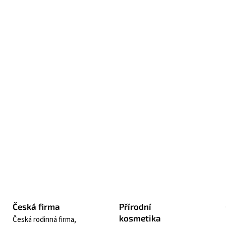
Parfémo
bergam
a smys
pačuli
sama z
Jem
Péč
vla
Zepta
Česká firma
Přírodní
kosmetika
Česká rodinná firma,