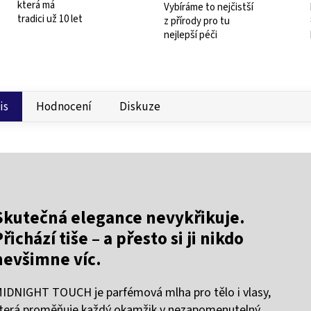
která má
Vybíráme to nejčistší
tradici už 10 let
z přírody pro tu
nejlepší péči
is
Hodnocení
Diskuze
Skutečná elegance nevykřikuje.
Přichází tiše – a přesto si ji nikdo
nevšimne víc.
IDNIGHT TOUCH je parfémová mlha pro tělo i vlasy,
terá proměňuje každý okamžik v nezapomenutelný