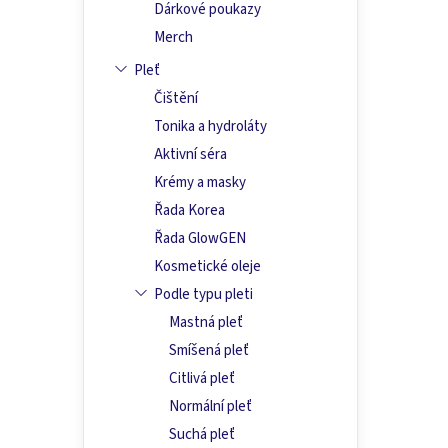
a
5
Dárkové poukazy
hvězdi
n
Merch
e
l
Pleť
Čištění
Tonika a hydroláty
Aktivní séra
Krémy a masky
Řada Korea
Řada GlowGEN
Kosmetické oleje
Podle typu pleti
Mastná pleť
Smíšená pleť
Citlivá pleť
Normální pleť
Suchá pleť