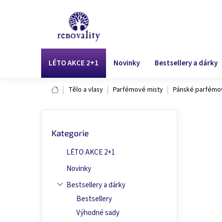
Přejít
na
obsah
LÉTO AKCE 2+1
Novinky
Bestsellery a dárky
Domů
Tělo a vlasy
Parfémové misty
Pánské parfémo
P
Přeskočit
o
Mi
Kategorie
kategorie
s
t
LÉTO AKCE 2+1
r
Průmě
Neoh
a
Novinky
hodno
n
produ
Bestsellery a dárky
n
je
Bestsellery
í
0,0
p
Výhodné sady
z