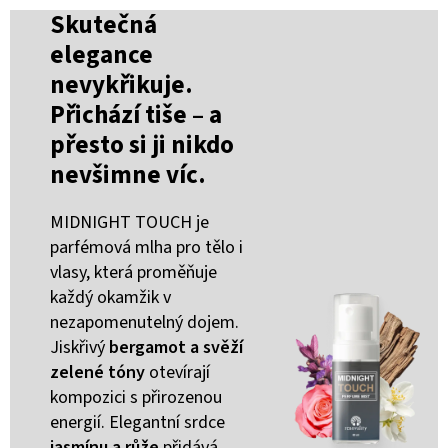
Skutečná
elegance
nevykřikuje.
Přichází tiše – a
přesto si ji nikdo
nevšimne víc.
MIDNIGHT TOUCH je
parfémová mlha pro tělo i
vlasy, která proměňuje
každý okamžik v
nezapomenutelný dojem.
Jiskřivý
bergamot a svěží
zelené tóny
otevírají
kompozici s přirozenou
energií. Elegantní srdce
jasmínu a růže
přidává