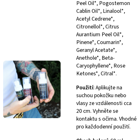
Peel Oil*, Pogostemon
Cablin Oil*, Linalool*,
Acetyl Cedrene*,
Citronellol*, Citrus
Aurantium Peel Oil*,
Pinene*, Coumarin*,
Geranyl Acetate*,
Anethole*, Beta-
Caryophyllene*, Rose
Ketones*, Citral*.
Použití:
Aplikujte na
suchou pokožku nebo
vlasy ze vzdálenosti cca
20 cm. Vyhněte se
kontaktu s očima. Vhodné
pro každodenní použití.