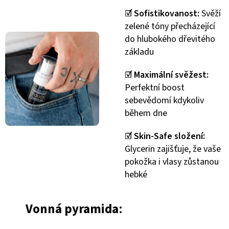
☑️
Sofistikovanost:
Svěží
zelené tóny přecházející
do hlubokého dřevitého
základu
☑️
Maximální svěžest:
Perfektní boost
sebevědomí kdykoliv
během dne
☑️
Skin-Safe složení:
Glycerin zajišťuje, že vaše
pokožka i vlasy zůstanou
hebké
Vonná pyramida
: