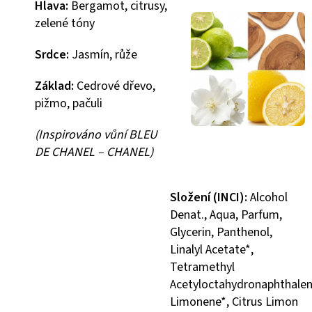
Hlava:
Bergamot, citrusy,
zelené tóny
Srdce:
Jasmín, růže
Základ:
Cedrové dřevo,
pižmo, pačuli
(Inspirováno vůní BLEU
DE CHANEL – CHANEL)
Složení (INCI):
Alcohol
Denat., Aqua, Parfum,
Glycerin, Panthenol,
Linalyl Acetate*,
Tetramethyl
Acetyloctahydronaphthalen
Limonene*, Citrus Limon