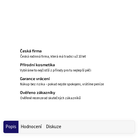
Ideální na cesty
Zeptat se
Hlídat
Česká firma
Česká rodinná firma, která má tradici už 10 let
Přírodní kosmetika
Vybíráme to nejčistší z přírody pro tu nejlepší péči
Garance vrácení
Nákup bez rizika – pokud nejste spokojeni, vrátíme peníze
Ověřeno zákazníky
Ověřené recenze od skutečných zákazníků
Popis
Hodnocení
Diskuze