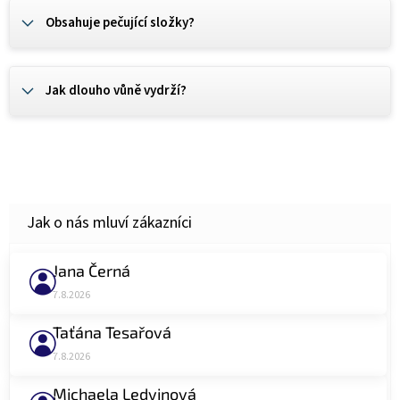
Obsahuje pečující složky?
Jak dlouho vůně vydrží?
Jana Černá
Hodnocení obchodu je 5 z 5 hvězdiček.
7.8.2026
Taťána Tesařová
Hodnocení obchodu je 5 z 5 hvězdiček.
7.8.2026
Michaela Ledvinová