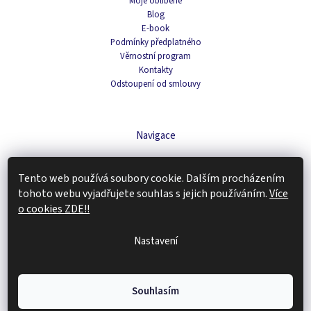
Moje oblíbené
Blog
E-book
Podmínky předplatného
Věrnostní program
Kontakty
Odstoupení od smlouvy
Navigace
Čaje
Tento web používá soubory cookie. Dalším procházením
Domácnost
Káva
tohoto webu vyjadřujete souhlas s jejich používáním.
Více
Kosmetika
o cookies ZDE!!
Doplňky stravy
Tipy na dárky
Nastavení
Zachraň produkt
Copyright 2026
Renovality
. Všechna práva vyhrazena.
Upravit nastavení
Souhlasím
cookies