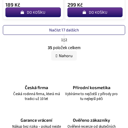
189 Kč
299 Kč
DO KOŠÍKU
DO KOŠÍKU
Načíst 17 dalších
S
1
2
t
O
r
35
položek celkem
á
v
Nahoru
n
l
k
á
o
v
d
á
a
n
í
c
Česká firma
Přírodní kosmetika
í
Česká rodinná firma, která má
Vybíráme to nejčistší z přírody pro
tradici už 10 let
tu nejlepší péči
p
r
v
Garance vrácení
Ověřeno zákazníky
k
Nákup bez rizika – pokud nejste
Ověřené recenze od skutečných