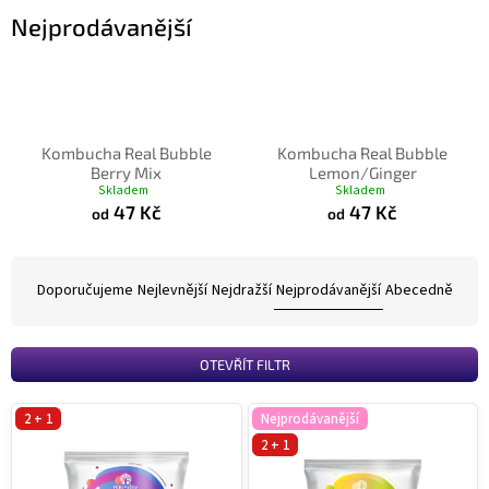
Nejprodávanější
Kombucha Real Bubble
Kombucha Real Bubble
Berry Mix
Lemon/Ginger
Skladem
Skladem
47 Kč
47 Kč
od
od
Ř
a
Doporučujeme
Nejlevnější
Nejdražší
Nejprodávanější
Abecedně
z
e
n
OTEVŘÍT FILTR
í
p
V
2 + 1
Nejprodávanější
r
ý
2 + 1
o
p
d
i