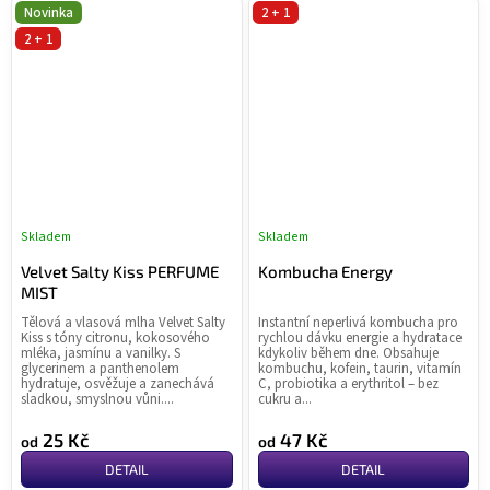
Novinka
2 + 1
2 + 1
Skladem
Skladem
Průměrné
Pr
hodnocení
ho
Velvet Salty Kiss PERFUME
Kombucha Energy
produktu
pr
MIST
je
je
Tělová a vlasová mlha Velvet Salty
Instantní neperlivá kombucha pro
4,0
0,0
Kiss s tóny citronu, kokosového
rychlou dávku energie a hydratace
z
z
mléka, jasmínu a vanilky. S
kdykoliv během dne. Obsahuje
glycerinem a panthenolem
kombuchu, kofein, taurin, vitamín
5
5
hydratuje, osvěžuje a zanechává
C, probiotika a erythritol – bez
hvězdiček.
hvě
sladkou, smyslnou vůni....
cukru a...
25 Kč
47 Kč
od
od
DETAIL
DETAIL