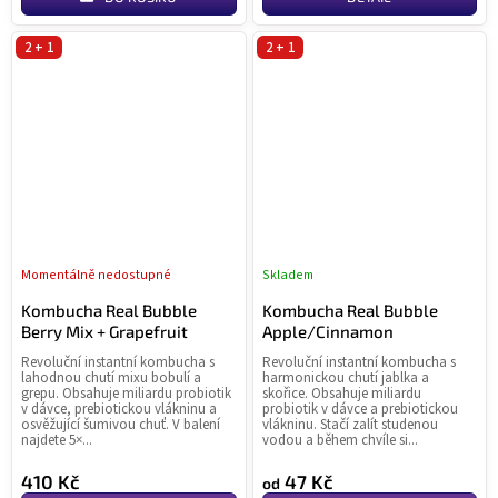
2 + 1
2 + 1
Momentálně nedostupné
Skladem
Průměrné
Pr
hodnocení
ho
Kombucha Real Bubble
Kombucha Real Bubble
produktu
pr
Berry Mix + Grapefruit
Apple/Cinnamon
je
je
Revoluční instantní kombucha s
Revoluční instantní kombucha s
4,7
5,0
lahodnou chutí mixu bobulí a
harmonickou chutí jablka a
z
z
grepu. Obsahuje miliardu probiotik
skořice. Obsahuje miliardu
v dávce, prebiotickou vlákninu a
probiotik v dávce a prebiotickou
5
5
osvěžující šumivou chuť. V balení
vlákninu. Stačí zalít studenou
hvězdiček.
hvě
najdete 5×...
vodou a během chvíle si...
410 Kč
47 Kč
od