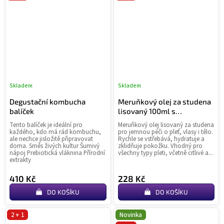
Skladem
Skladem
Průměrné
Pr
hodnocení
ho
Degustační kombucha
Meruňkový olej za studena
produktu
pr
balíček
lisovaný 100ml s
je
je
pumpičkou
Tento balíček je ideální pro
Meruňkový olej lisovaný za studena
0,0
4,9
každého, kdo má rád kombuchu,
pro jemnou péči o pleť, vlasy i tělo.
z
z
ale nechce jisložitě připravovat
Rychle se vstřebává, hydratuje a
doma. Směs živých kultur Šumivý
zklidňuje pokožku. Vhodný pro
5
5
nápoj Prebiotická vláknina Přírodní
všechny typy pleti, včetně citlivé a...
hvězdiček.
hvě
extrakty
410 Kč
228 Kč
DO KOŠÍKU
DO KOŠÍKU
2 + 1
Novinka