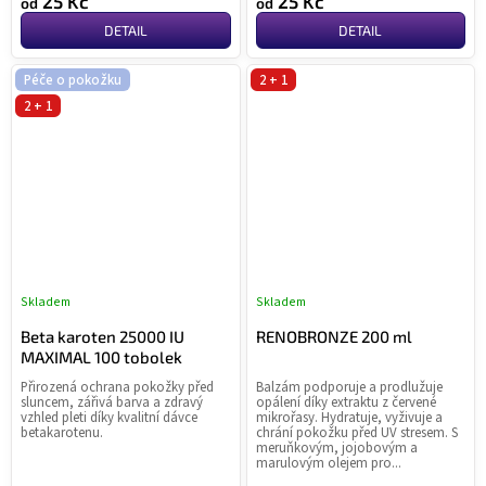
25 Kč
25 Kč
od
od
DETAIL
DETAIL
Péče o pokožku
2 + 1
2 + 1
Skladem
Skladem
Průměrné
Pr
hodnocení
ho
Beta karoten 25000 IU
RENOBRONZE 200 ml
produktu
pr
MAXIMAL 100 tobolek
je
je
Přirozená ochrana pokožky před
Balzám podporuje a prodlužuje
0,0
5,0
sluncem, zářivá barva a zdravý
opálení díky extraktu z červené
z
z
vzhled pleti díky kvalitní dávce
mikrořasy. Hydratuje, vyživuje a
betakarotenu.
chrání pokožku před UV stresem. S
5
5
meruňkovým, jojobovým a
hvězdiček.
hvě
marulovým olejem pro...