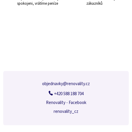
y
spokojeni, vrátíme peníze
zákazníků
v
ý
p
i
s
Z
u
á
p
a
t
í
objednavky
@
renovality.cz
+420 588 188 704
Renovality - Facebook
renovality_cz