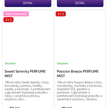
DETAIL
DETAIL
Nejprodávanější
2 + 1
2 + 1
Skladem
Skladem
Průměrné
Pr
hodnocení
ho
Sweet Serenity PERFUME
Passion Breeze PERFUME
produktu
pr
MIST
MIST
je
je
Tělová mlha Sweet Serenity s tóny
Tělová mlha Passion Breeze s tóny
5,0
3,8
konvalinky, jasmínu, švestky,
mandarinky, mučenky a bambusu,
z
z
vanilky a karamelu. S panthenolem
doplněná růží, gardénií a
a glycerinem hydratuje pokožku i
jasmínem. S glycerinem a
5
5
vlasy a zanechává jemnou,
panthenolem hydratuje pokožku a
hvězdiček.
hvě
smyslnou vůni....
zanechává výraznou, ženskou...