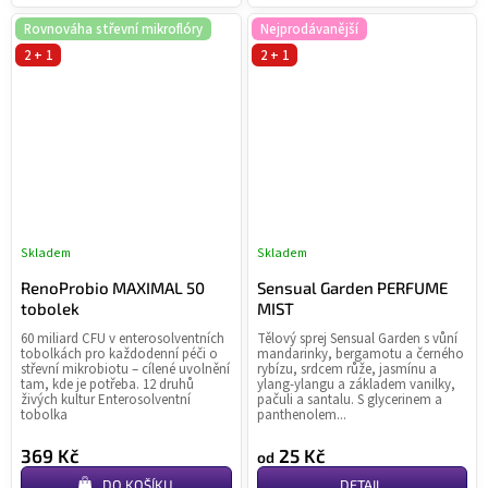
Rovnováha střevní mikroflóry
Nejprodávanější
2 + 1
2 + 1
Skladem
Skladem
Průměrné
Pr
hodnocení
ho
RenoProbio MAXIMAL 50
Sensual Garden PERFUME
produktu
pr
tobolek
MIST
je
je
60 miliard CFU v enterosolventních
Tělový sprej Sensual Garden s vůní
5,0
5,0
tobolkách pro každodenní péči o
mandarinky, bergamotu a černého
z
z
střevní mikrobiotu – cílené uvolnění
rybízu, srdcem růže, jasmínu a
tam, kde je potřeba. 12 druhů
ylang-ylangu a základem vanilky,
5
5
živých kultur Enterosolventní
pačuli a santalu. S glycerinem a
hvězdiček.
hvě
tobolka
panthenolem...
369 Kč
25 Kč
od
DO KOŠÍKU
DETAIL