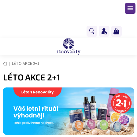
Přejít
na
obsah
NÁKUPNÍ
KOŠÍK
Domů
LÉTO AKCE 2+1
LÉTO AKCE 2+1