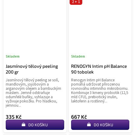
2 + 1
Skladem
Skladem
Průměrné
Pr
hodnocení
ho
Jasmínový tělový peeling
RENOGYN Intim pH Balance
produktu
pr
200 gr
90 tobolek
je
je
Jasmínový tělový peeling se solí,
Renogyn Intim pH Balance
4,9
5,0
mandlovým, jojobovým a
pomáhá udržovat přirozenou
z
z
arganovým olejem a bambuckým
rovnováhu intimního mikrobiomu.
máslem. Jemně odstraňuje
Kombinuje 3 kmeny probiotik (12,5
5
5
odumřelé buňky, vyhlazuje a
mld CFU), prebiotický inulin,
hvězdiček.
hvě
vyživuje pokožku. Pro hladkou,
laktoferin a rostlinný...
jemnou...
335 Kč
667 Kč
DO KOŠÍKU
DO KOŠÍKU