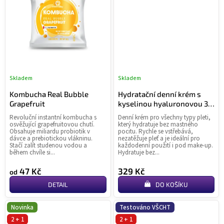
Skladem
Skladem
Průměrné
Pr
hodnocení
ho
Kombucha Real Bubble
Hydratační denní krém s
produktu
pr
Grapefruit
kyselinou hyaluronovou 30
je
je
ml
Revoluční instantní kombucha s
Denní krém pro všechny typy pleti,
5,0
4,7
osvěžující grapefruitovou chutí.
který hydratuje bez mastného
z
z
Obsahuje miliardu probiotik v
pocitu. Rychle se vstřebává,
dávce a prebiotickou vlákninu.
nezatěžuje pleť a je ideální pro
5
5
Stačí zalít studenou vodou a
každodenní použití i pod make-up.
hvězdiček.
hvě
během chvíle si...
Hydratuje bez...
47 Kč
329 Kč
od
DETAIL
DO KOŠÍKU
Novinka
Testováno VŠCHT
2 + 1
2 + 1