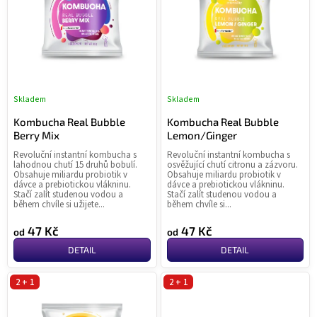
u
s
k
p
t
r
ů
o
d
u
Skladem
Skladem
Průměrné
Pr
k
hodnocení
ho
t
Kombucha Real Bubble
Kombucha Real Bubble
produktu
pr
Berry Mix
Lemon/Ginger
ů
je
je
Revoluční instantní kombucha s
Revoluční instantní kombucha s
5,0
5,0
lahodnou chutí 15 druhů bobulí.
osvěžující chutí citronu a zázvoru.
z
z
Obsahuje miliardu probiotik v
Obsahuje miliardu probiotik v
dávce a prebiotickou vlákninu.
dávce a prebiotickou vlákninu.
5
5
Stačí zalít studenou vodou a
Stačí zalít studenou vodou a
hvězdiček.
hvě
během chvíle si užijete...
během chvíle si...
47 Kč
47 Kč
od
od
DETAIL
DETAIL
2 + 1
2 + 1