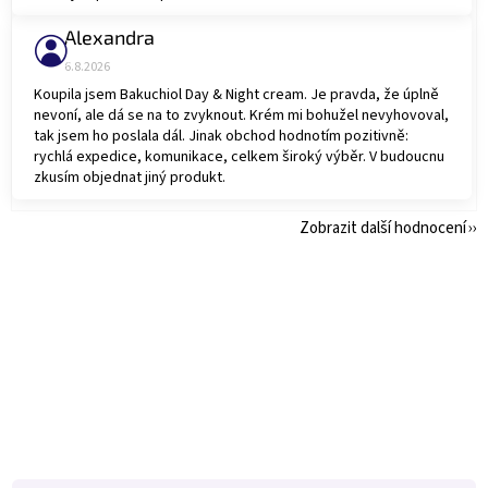
Alexandra
Hodnocení obchodu je 5 z 5 hvězdiček.
6.8.2026
Koupila jsem Bakuchiol Day & Night cream. Je pravda, že úplně
nevoní, ale dá se na to zvyknout. Krém mi bohužel nevyhovoval,
tak jsem ho poslala dál. Jinak obchod hodnotím pozitivně:
rychlá expedice, komunikace, celkem široký výběr. V budoucnu
zkusím objednat jiný produkt.
Zobrazit další hodnocení
Z
á
p
a
t
í