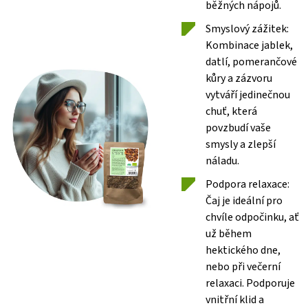
běžných nápojů.
Smyslový zážitek:
Kombinace jablek,
datlí, pomerančové
kůry a zázvoru
vytváří jedinečnou
chuť, která
povzbudí vaše
smysly a zlepší
náladu.
Podpora relaxace:
Čaj je ideální pro
chvíle odpočinku, ať
už během
hektického dne,
nebo při večerní
relaxaci. Podporuje
vnitřní klid a