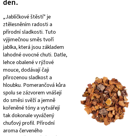
den.
„Jablíčkové štěstí" je
ztělesněním radosti a
přírodní sladkosti. Tuto
výjimečnou směs tvoří
jablka, která jsou základem
lahodné ovocné chuti. Datle,
lehce obalené v rýžové
mouce, dodávají čaji
přirozenou sladkost a
hloubku. Pomerančová kůra
spolu se zázvorem vnášejí
do směsi svěží a jemně
kořeněné tóny a vytvářejí
tak dokonale vyvážený
chuťový profil. Přírodní
aroma červeného