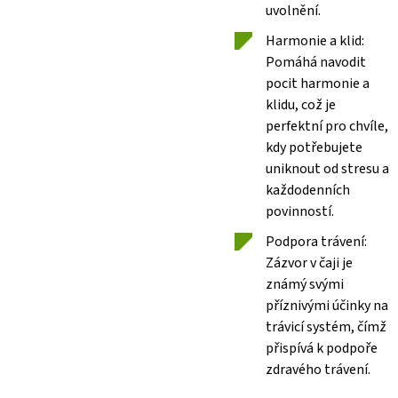
uvolnění.
Harmonie a klid:
Pomáhá navodit
pocit harmonie a
klidu, což je
perfektní pro chvíle,
kdy potřebujete
uniknout od stresu a
každodenních
povinností.
Podpora trávení:
Zázvor v čaji je
známý svými
příznivými účinky na
trávicí systém, čímž
přispívá k podpoře
zdravého trávení.