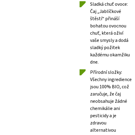
Sladká chuť ovoce:
Čaj „Jablíčkové
štěstí“ přináší
bohatou ovocnou
chuť, která oživí
vaše smysly a dodá
sladký požitek
každému okamžiku
dne.
Přírodní složky:
Všechny ingredience
jsou 100% BIO, což
zaručuje, že čaj
neobsahuje žádné
chemikálie ani
pesticidy a je
zdravou
alternativou