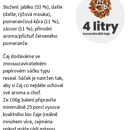
Složení: jablko (53 %), datle
(datle, rýžová mouka),
pomerančová kůra (11 %),
zázvor (11 %), přírodní
aroma/příchuť červeného
pomeranče.
Čaj dodáváme ve
znovuuzavíratelném
papírovém sáčku typu
reseal. Sáček je navržen tak,
aby si čaj co nejdéle uchoval
své aroma a chuť.
Ze 100g balení připravíte
minimálně 25 porcí vysoce
kvalitního bio čaje (reálně
mnohem více, zejména
pokud máte rádi mírnou