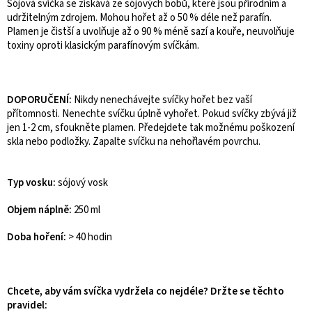
Sójová svíčka se získává ze sójových bobů, které jsou přírodním a
udržitelným zdrojem. Mohou hořet až o 50 % déle než parafín.
Plamen je čistší a uvolňuje až o 90 % méně sazí a kouře, neuvolňuje
toxiny oproti klasickým parafínovým svíčkám.
DOPORUČENÍ:
Nikdy nenechávejte svíčky hořet bez vaší
přítomnosti. Nenechte svíčku úplně vyhořet. Pokud svíčky zbývá již
jen 1-2 cm, sfoukněte plamen. Předejdete tak možnému poškození
skla nebo podložky. Zapalte svíčku na nehořlavém povrchu.
Typ vosku:
sójový vosk
Objem náplně:
250 ml
Doba hoření:
> 40 hodin
Chcete, aby vám svíčka vydržela co nejdéle? Držte se těchto
pravidel: