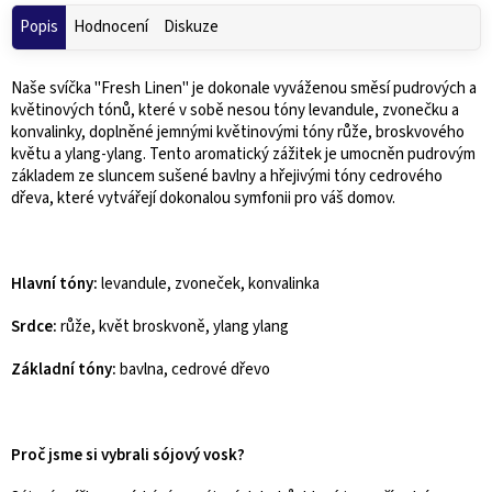
Popis
Hodnocení
Diskuze
Naše svíčka "Fresh Linen" je dokonale vyváženou směsí pudrových a
květinových tónů, které v sobě nesou tóny levandule, zvonečku a
konvalinky, doplněné jemnými květinovými tóny růže, broskvového
květu a ylang-ylang. Tento aromatický zážitek je umocněn pudrovým
základem ze sluncem sušené bavlny a hřejivými tóny cedrového
dřeva, které vytvářejí dokonalou symfonii pro váš domov.
Hlavní tóny:
levandule, zvoneček, konvalinka
Srdce:
růže, květ broskvoně, ylang ylang
Základní tóny:
bavlna, cedrové dřevo
Proč jsme si vybrali sójový vosk?