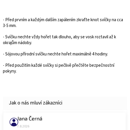
- Před prvním a každým dalším zapálením zkraťte knot svíčky na cca
3-5 mm.
- Svíčku nechte vždy hořet tak dlouho, aby se vosk roztavil až k
okrajům nádoby.
- Sójovou přírodní svíčku nechte hořet maximálně 4 hodiny.
- Před použitím každé svíčky si pečlivě přečtěte bezpečnostní
pokyny.
Jana Černá
Hodnocení obchodu je 5 z 5 hvězdiček.
7.8.2026