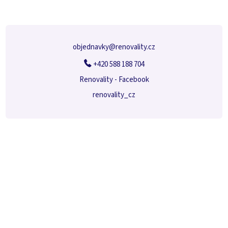
a
t
í
objednavky
@
renovality.cz
+420 588 188 704
Renovality - Facebook
renovality_cz