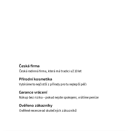
sušené bavlny a hřejivými tóny cedrového
dřeva,
které vytvářejí dokonalou symfonii pro
váš domov.
Zeptat se
Hlídat
Česká firma
Česká rodinná firma, která má tradici už 10 let
Přírodní kosmetika
Vybíráme to nejčistší z přírody pro tu nejlepší péči
Garance vrácení
Nákup bez rizika – pokud nejste spokojeni, vrátíme peníze
Ověřeno zákazníky
Ověřené recenze od skutečných zákazníků