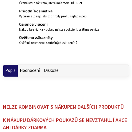
Česká rodinná firma, která má tradici už 10 let
Přírodní kosmetika
Vybíráme to nejčistší z přírody pro tu nejlepší péči
Garance vrácení
Nákup bez rizika – pokud nejste spokojeni, vrátíme peníze
Ověřeno zákazníky
Ověřené recenze od skutečných zákazníků
Popis
Hodnocení
Diskuze
NELZE KOMBINOVAT S NÁKUPEM DALŠÍCH PRODUKTŮ
K NÁKUPU DÁRKOVÝCH POUKAZŮ SE NEVZTAHUJÍ AKCE
ANI DÁRKY ZDARMA