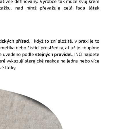
slativně definovány. Výrobce tak může svůj krém
tažku, nad nímž převažuje celá řada látek
ických přísad
. I když to zní složitě, v praxi je to
etika nebo čisticí prostředky, ať už je koupíme
e uvedeno podle
stejných pravidel
.
INCI najdete
eré vykazují alergické reakce na jednu nebo více
vé látky.