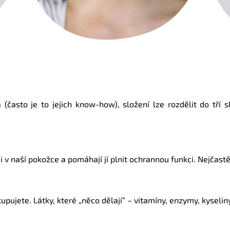
 (často je to jejich know-how), složení lze rozdělit do tří
i v naší pokožce a pomáhají jí plnit ochrannou funkci. Nejčastěj
kupujete. Látky, které „něco dělají“ – vitamíny, enzymy, kyseli