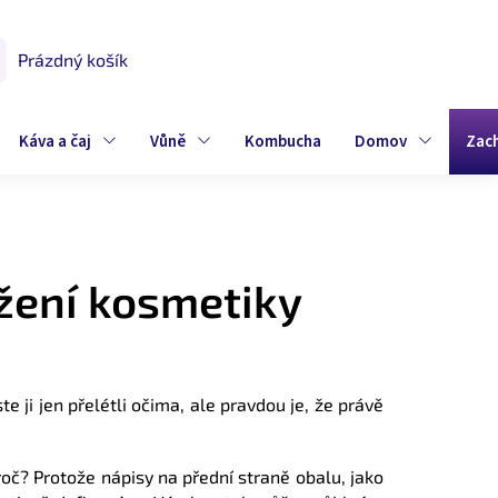
Prázdný košík
UPNÍ
K
Káva a čaj
Vůně
Kombucha
Domov
Zac
ožení kosmetiky
ji jen přelétli očima, ale pravdou je, že právě
oč? Protože nápisy na přední straně obalu, jako