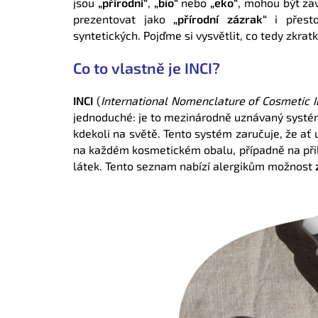
jsou
„přírodní“
,
„bio“
nebo
„eko“
, mohou být zav
prezentovat jako
„přírodní zázrak“
i přest
syntetických.
Pojďme si vysvětlit, co tedy zkrat
Co to vlastně je INCI?
INCI
(
International Nomenclature of Cosmetic I
jednoduché: je to mezinárodně uznávaný syst
kdekoli na světě. Tento systém zaručuje, že ať 
na každém kosmetickém obalu, případně na přil
látek. Tento seznam nabízí alergikům možnost