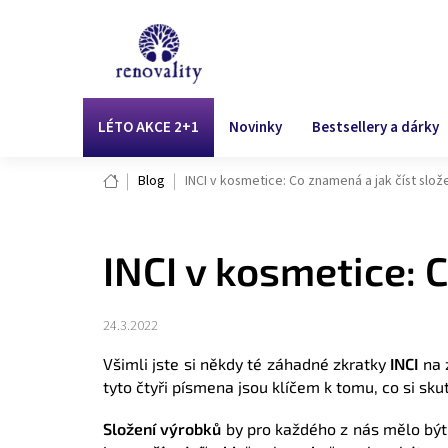
Přejít
na
obsah
LÉTO AKCE 2+1
Novinky
Bestsellery a dárky
Domů
Blog
INCI v kosmetice: Co znamená a jak číst slo
INCI v kosmetice: 
24.3.2022
Všimli jste si někdy té záhadné zkratky
INCI
na z
tyto čtyři písmena jsou klíčem k tomu, co si sk
Složení výrobků
by pro každého z nás mělo být