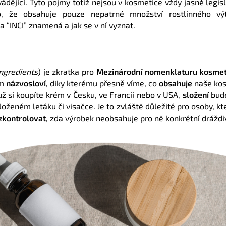
ádějící. Tyto pojmy totiž nejsou v kosmetice vždy jasně legi
o,
že obsahuje pouze nepatrné množství rostlinného vý
ka “INCI” znamená a jak se v ní vyznat.
ngredients
) je zkratka pro
Mezinárodní nomenklaturu kosmet
ém
názvosloví
, díky kterému přesně víme, co
obsahuje
naše kosm
už si koupíte krém v Česku, ve Francii nebo v USA,
složení
bud
oženém letáku či visačce. Je to
zvláště důležité pro osoby, kt
zkontrolovat
, zda výrobek neobsahuje pro ně konkrétní dráždi