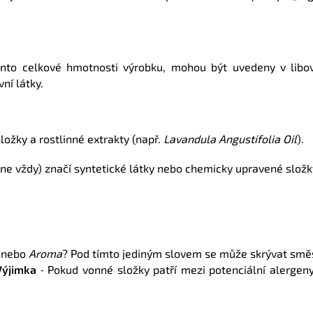
ento celkové hmotnosti výrobku, mohou být uvedeny v lib
ní látky.
ložky a rostlinné extrakty (např.
Lavandula Angustifolia Oil
).
 ne vždy) značí syntetické látky nebo chemicky upravené složk
nebo
Aroma
? Pod tímto jediným slovem se může skrývat směs
Výjimka
Pokud vonné složky patří mezi potenciální alergen
-