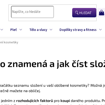
HLEDAT
NÁK
KOŠÍ
Pleť
Tělo a vlasy
Doplňky stravy a fitness
žení kosmetiky
Co znamená a jak číst sl
ačátku seznamu složení u vaší oblíbené kosmetiky? Možná jste 
utečně mažete na obličej.
 jedním z
rozhodujících faktorů
pro
koupi
daného produktu
.
Pr