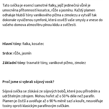
Tato svíčka je esencí samotné fialky, jejíž jedinečná vůně je
umocněna přítomností kosatce, růže a jasmínu. Každý plamen
odhaluje hlubší tóny vanilkového pižma a zimolezu a vytváří tak
dokonale vyváženou symfonii, která osvěží vaše smysly a vnese do
vašeho domova atmosféru plnou klidu a svěžesti.
Hlavní tóny:
fialka, kosatec
Srdce:
růže, jasmín
Základní tóny:
travnaté tóny, vanilkové pižmo, zimolez
Proč jsme si vybrali sójový vosk?
Sójová svíčka se získává ze sójových bobů, které jsou přírodním a
udržitelným zdrojem. Mohou hořet až o 50 % déle než parafín.
Plamen je čistší a uvolňuje až o 90 % méně sazí a kouře, neuvolňuje
toxiny oproti klasickým parafínovým svíčkám.