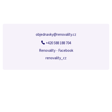
á
p
a
t
í
objednavky
@
renovality.cz
+420 588 188 704
Renovality - Facebook
renovality_cz