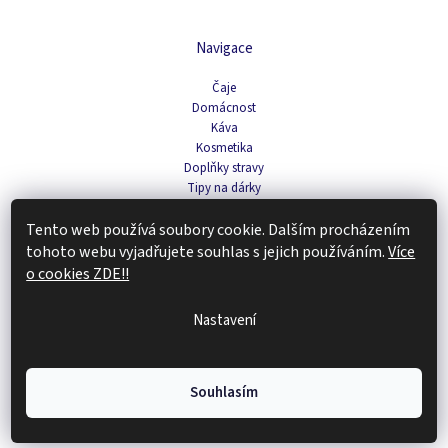
Navigace
Čaje
Domácnost
Káva
Kosmetika
Doplňky stravy
Tipy na dárky
Zachraň produkt
Tento web používá soubory cookie. Dalším procházením
tohoto webu vyjadřujete souhlas s jejich používáním.
Více
Copyright 2026
Renovality
. Všechna práva vyhrazena.
Upravit nastavení
o cookies ZDE!!
cookies
Vytvořil Shoptet
Nastavení
Souhlasím