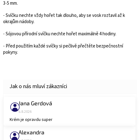
3-5 mm.
- Svíčku nechte vždy hořet tak dlouho, aby se vosk roztavil až k
okrajům nádoby.
- Sójovou přírodní svíčku nechte hořet maximálně 4 hodiny.
- Před použitím každé svíčky si pečlivě přečtěte bezpečnostní
pokyny.
Jana Gerdová
Hodnocení obchodu je 5 z 5 hvězdiček.
6.8.2026
Krém je opravdu super
Alexandra
Hodnocení obchodu je 5 z 5 hvězdiček.