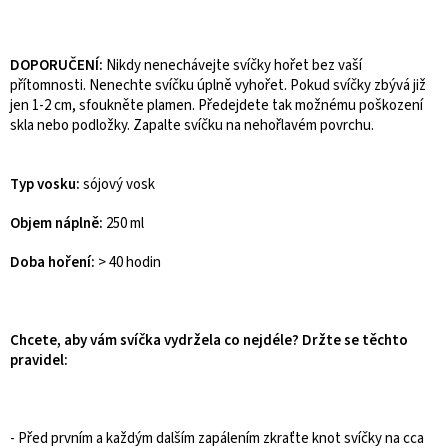
DOPORUČENÍ:
Nikdy nenechávejte svíčky hořet bez vaší
přítomnosti. Nenechte svíčku úplně vyhořet. Pokud svíčky zbývá již
jen 1-2 cm, sfoukněte plamen. Předejdete tak možnému poškození
skla nebo podložky. Zapalte svíčku na nehořlavém povrchu.
Typ vosku:
sójový vosk
Objem náplně:
250 ml
Doba hoření:
> 40 hodin
Chcete, aby vám svíčka vydržela co nejdéle? Držte se těchto
pravidel:
- Před prvním a každým dalším zapálením zkraťte knot svíčky na cca