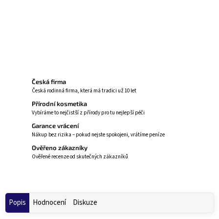
svěžesti.
Zeptat se
Hlídat
Česká firma
Česká rodinná firma, která má tradici už 10 let
Přírodní kosmetika
Vybíráme to nejčistší z přírody pro tu nejlepší péči
Garance vrácení
Nákup bez rizika – pokud nejste spokojeni, vrátíme peníze
Ověřeno zákazníky
Ověřené recenze od skutečných zákazníků
Popis
Hodnocení
Diskuze