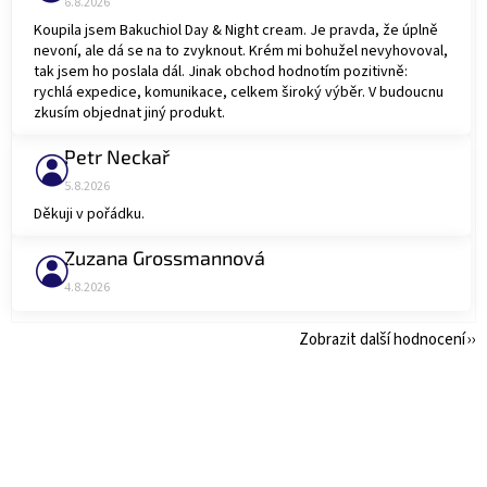
6.8.2026
Koupila jsem Bakuchiol Day & Night cream. Je pravda, že úplně
nevoní, ale dá se na to zvyknout. Krém mi bohužel nevyhovoval,
tak jsem ho poslala dál. Jinak obchod hodnotím pozitivně:
rychlá expedice, komunikace, celkem široký výběr. V budoucnu
zkusím objednat jiný produkt.
Petr Neckař
Hodnocení obchodu je 5 z 5 hvězdiček.
5.8.2026
Děkuji v pořádku.
Zuzana Grossmannová
Hodnocení obchodu je 5 z 5 hvězdiček.
4.8.2026
Zobrazit další hodnocení
Z