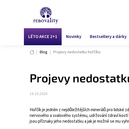
Přejít
na
obsah
LÉTO AKCE 2+1
Novinky
Bestsellery a dárky
Domů
Blog
Projevy nedostatku hořčíku
Projevy nedostatk
14.10.2024
Hořčík je jedním z nejdůležitějších minerálů pro lidské z
nervového a svalového systému, udržování zdraví kostí 
jsou příznaky jeho nedostatku a jak je možné se mu vyh