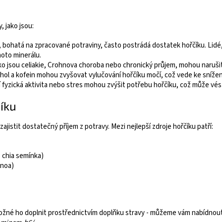
 jako jsou:
, bohatá na zpracované potraviny, často postrádá dostatek hořčíku. Lidé,
hoto minerálu.
ako jsou celiakie, Crohnova choroba nebo chronický průjem, mohou narušit 
ohol a kofein mohou zvyšovat vylučování hořčíku močí, což vede ke snížení
ní fyzická aktivita nebo stres mohou zvýšit potřebu hořčíku, což může vé
íku
zajistit dostatečný příjem z potravy. Mezi nejlepší zdroje hořčíku patří:
 chia semínka)
inoa)
e možné ho doplnit prostřednictvím doplňku stravy - můžeme vám nabídnou