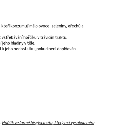
 kteří konzumují málo ovoce, zeleniny, ořechů a
vstřebávání hořčíku v trávicím traktu.
 jeho hladiny v těle.
st k jeho nedostatku, pokud není doplňován.
t
Hořčík ve formě bisglycinátu, který má vysokou míru