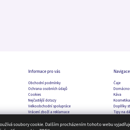
Informace pro vás
Navigac
Obchodní podmínky
Čaje
Ochrana osobních údajů
Domácno
Cookies
Káva
Nejčastější dotazy
Kosmetik
Velkoobchodní spolupráce
Doplňky s
Vrácení zboží a reklamace
Tipy na d
Moje oblíbené
Zachraň p
Blog
užívá soubory cookie. Dalším procházením tohoto webu vyjadřuje
E-book