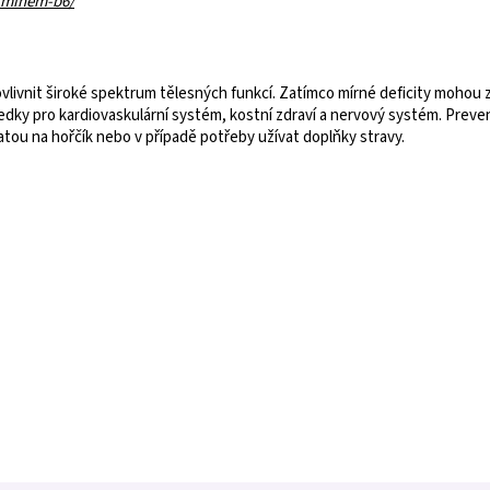
taminem-b6/
livnit široké spektrum tělesných funkcí. Zatímco mírné deficity mohou
ky pro kardiovaskulární systém, kostní zdraví a nervový systém. Preven
tou na hořčík nebo v případě potřeby užívat doplňky stravy.