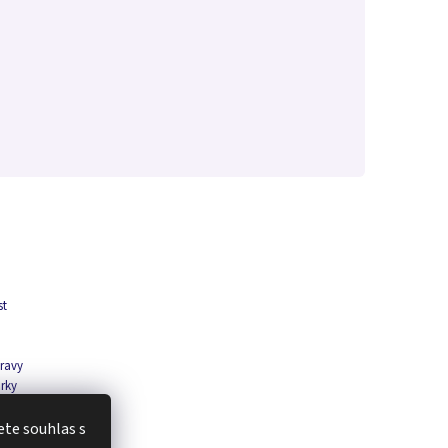
e
st
a
travy
árky
rodukt
te souhlas s