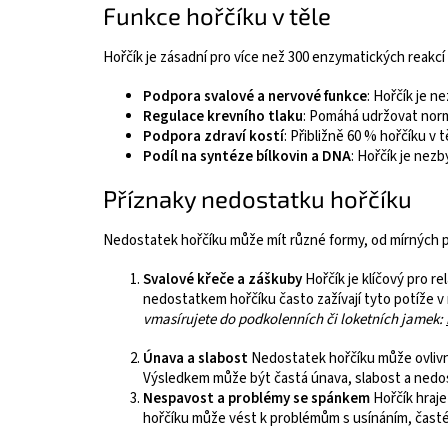
Funkce hořčíku v těle
Hořčík je zásadní pro více než 300 enzymatických reakcí v
Podpora svalové a nervové funkce
: Hořčík je n
Regulace krevního tlaku
: Pomáhá udržovat normá
Podpora zdraví kostí
: Přibližně 60 % hořčíku v t
Podíl na syntéze bílkovin a DNA
: Hořčík je nez
Příznaky nedostatku hořčíku
Nedostatek hořčíku může mít různé formy, od mírných po
Svalové křeče a záškuby
Hořčík je klíčový pro r
nedostatkem hořčíku často zažívají tyto potíže v
vmasírujete do podkolenních či loketních jamek:
Únava a slabost
Nedostatek hořčíku může ovlivni
Výsledkem může být častá únava, slabost a nedos
Nespavost a problémy se spánkem
Hořčík hraje
hořčíku může vést k problémům s usínáním, časté