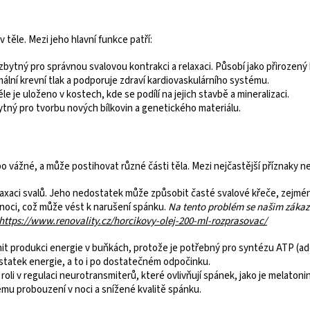
 těle. Mezi jeho hlavní funkce patří:
ezbytný pro správnou svalovou kontrakci a relaxaci. Působí jako přirozený 
lní krevní tlak a podporuje zdraví kardiovaskulárního systému.
ěle je uloženo v kostech, kde se podílí na jejich stavbě a mineralizaci.
bytný pro tvorbu nových bílkovin a genetického materiálu.
 vážné, a může postihovat různé části těla. Mezi nejčastější příznaky ne
elaxaci svalů. Jeho nedostatek může způsobit časté svalové křeče, zejména 
 noci, což může vést k narušení spánku.
Na tento problém se našim zákazn
https://www.renovality.cz/horcikovy-olej-200-ml-rozprasovac/
t produkci energie v buňkách, protože je potřebný pro syntézu ATP (aden
tatek energie, a to i po dostatečném odpočinku.
 roli v regulaci neurotransmiterů, které ovlivňují spánek, jako je melato
mu probouzení v noci a snížené kvalitě spánku.