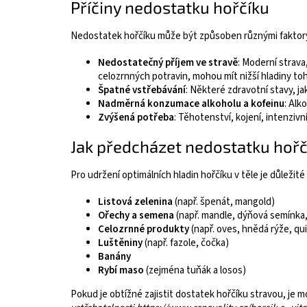
Příčiny nedostatku hořčíku
Nedostatek hořčíku může být způsoben různými faktory,
Nedostatečný příjem ve stravě
: Moderní strava
celozrnných potravin, mohou mít nižší hladiny to
Špatné vstřebávání
: Některé zdravotní stavy, j
Nadměrná konzumace alkoholu a kofeinu
: Alk
Zvýšená potřeba
: Těhotenství, kojení, intenziv
Jak předcházet nedostatku hořč
Pro udržení optimálních hladin hořčíku v těle je důležité 
Listová zelenina
(např. špenát, mangold)
Ořechy a semena
(např. mandle, dýňová semínka,
Celozrnné produkty
(např. oves, hnědá rýže, qu
Luštěniny
(např. fazole, čočka)
Banány
Rybí maso
(zejména tuňák a losos)
Pokud je obtížné zajistit dostatek hořčíku stravou, j