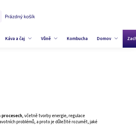
Prázdný košík
UPNÍ
K
Káva a čaj
Vůně
Kombucha
Domov
Zac
h procesech
, včetně tvorby energie, regulace
votních problémů, a proto je důležité rozumět, jaké