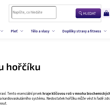
HLEDAT
NÁK
KOŠÍ
Pleť
Tělo a vlasy
Doplňky stravy a fitness
u hořčíku
draví. Tento esenciální prvek
hraje klíčovou roli v mnoha biochemickýc
a kardiovaskulárního systému. Nedostatek hořčíku může vést k řadě zdra
nout.