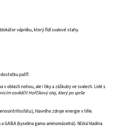
blokátor vápníku, který řídí svalové stahy.
dostatku patří:
v oblasti nohou, ale i tiky a záškuby ve svalech. Lidé s
icím osvědčil Hořčíkový olej, který po sprše
osintrifosfátu), hlavního zdroje energie v těle.
nin a GABA (kyselina gama-aminomáselná). Nízká hladina