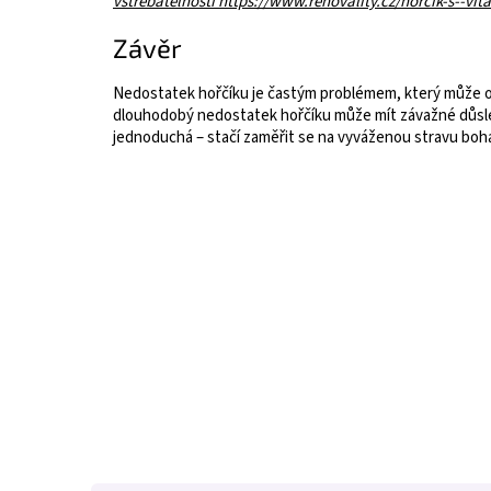
vstřebatelnosti https://www.renovality.cz/horcik-s--vi
Závěr
Nedostatek hořčíku je častým problémem, který může ov
dlouhodobý nedostatek hořčíku může mít závažné důsled
jednoduchá – stačí zaměřit se na vyváženou stravu boha
Z
á
p
a
t
í