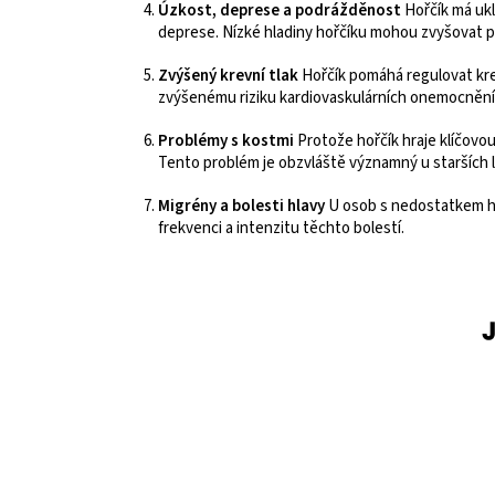
Úzkost, deprese a podrážděnost
Hořčík má ukl
deprese. Nízké hladiny hořčíku mohou zvyšovat pr
Zvýšený krevní tlak
Hořčík pomáhá regulovat krev
zvýšenému riziku kardiovaskulárních onemocnění, 
Problémy s kostmi
Protože hořčík hraje klíčovou
Tento problém je obzvláště významný u starších li
Migrény a bolesti hlavy
U osob s nedostatkem hoř
frekvenci a intenzitu těchto bolestí.