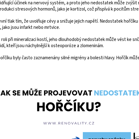
idňující účinek na nervový systém, a proto jeho nedostatek může zvýšit
odukci stresových hormonů, jako je kortizol, což přispívá k pocitům stre
ní tlak tím, že uvolňuje cévy a snižuje jejich napětí. Nedostatek hořčíku
jako jsou infarkt nebo mrtvice.
 roli při mineralizaci kostí, jeho dlouhodobý nedostatek může vést ke sní
dí, kteří jsou náchylnější k osteoporóze a zlomeninám.
číku byly často zaznamenány silné migrény a bolesti hlavy. Hořčík může 