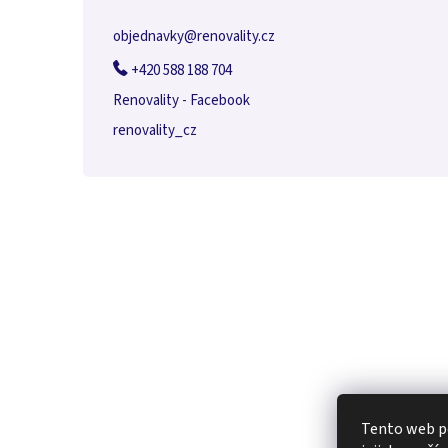
objednavky
@
renovality.cz
+420 588 188 704
Renovality - Facebook
renovality_cz
Tento web po