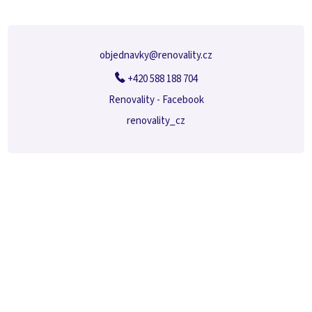
t
í
objednavky
@
renovality.cz
+420 588 188 704
Renovality - Facebook
renovality_cz