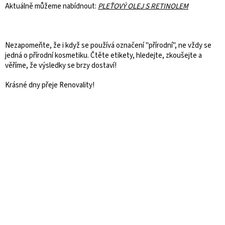
Aktuálně můžeme nabídnout:
PLEŤOVÝ OLEJ S RETINOLEM
Nezapomeňte, že i když se používá označení "přírodní", ne vždy se
jedná o přírodní kosmetiku. Čtěte etikety, hledejte, zkoušejte a
věříme, že výsledky se brzy dostaví!
Krásné dny přeje Renovality!
Z
á
p
a