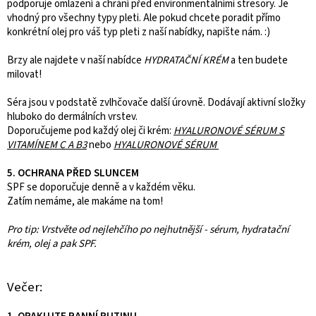
podporuje omlazení a chrání před environmentálními stresory. Je
vhodný pro všechny typy pleti. Ale pokud chcete poradit přímo
konkrétní olej pro váš typ pleti z naší nabídky, napište nám. :)
Brzy ale najdete v naší nabídce
HYDRATAČNÍ KRÉM
a ten budete
milovat!
Séra jsou v podstatě zvlhčovače další úrovně. Dodávají aktivní složky
hluboko do dermálních vrstev.
Doporučujeme pod každý olej či krém:
HYALURONOVÉ SÉRUM S
VITAMÍNEM C A B3
nebo
HYALURONOVÉ SÉRUM
5. OCHRANA PŘED SLUNCEM
SPF se doporučuje denně a v každém věku.
Zatím nemáme, ale makáme na tom!
Pro tip: Vrstvěte od nejlehčího po nejhutnější - sérum, hydratační
krém, olej a pak SPF.
Večer: