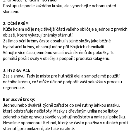
1. OPAKUJTE RANNÍ RUTINU
Postupujte podle každého kroku, ale vynechejte ochranu před
sluncem.
2. OČNÍ KRÉM
Kůže kolem očí je nejcitlivější částí vašeho obličeje a jednou z prvních
oblastí, které vykazují známky stárnutí.
Zatímco oční krémy často obsahují stejné složky jako běžné
hydratační krémy, obsahují méně přitěžujících chemikálií.
Věnujte více času jemnému vmasírování krémů do pokožky. To
pomáhá posílit svaly v obličeji a podpořit produkci kolagenu.
3. HYDRATACE
Zas a znovu. Tady je místo pro hutnější olej a samozřejmě použití
nočního krému, což může účinně podpořit vaši pokožku v procesu
regenerace.
Bonusové kroky:
Jednou nebo dvakrát týdně zařaďte do své rutiny lehkou masku,
která odstraňuje nečistoty.
Masky s dřevěným uhlím nebo lístky
zeleného čaje opravdu skvěle vytahují nečistoty a omlazují pokožku.
Nesmíme opomenout Retinol, který se často používá v rutinách proti
stárnutí, pro omlazení, ale také na akné.