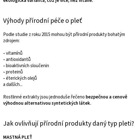
ekologická varianta, což je více, než vítané.
Výhody přírodní péče o pleť
Podle studie z roku 2015 mohou být přírodní produkty bohatým
zdrojem:
-
vitamínů
-
antioxidantů
-
bioaktivních sloučenin
-
proteinů
-
éterických olejů
a dalších...
Rostlinné extrakty jsou jednoduše řečeno
bezpečnou a cenově
výhodnou alternativou syntetických látek.
Jak ovlivňují přírodní produkty daný typ pleti?
MASTNÁ PLEŤ