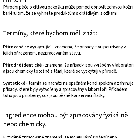
CITLIVÁ PLEŤ
Přírodní péče o citlivou pokožku může pomoci obnovit zdravou kožní
bariéru tím, že se vyhnete produktům s dráždivými složkami.
Termíny, které bychom měli znát:
Přirozeně se vyskytující
- znamená, že přísady jsou používány v
jejich přirozeném, nezpracovaném stavu.
Přírodně identické
- znamená, že přísady jsou vyráběny v laboratoři
a jsou chemicky totožné s těmi, které se vyskytují v přírodě.
Syntetické
- termín se nachází na opačném konci spektra a zahrnuje
přísady, které byly vytvořeny a zpracovány v laboratoři. Příkladem
toho jsou parabeny, což jsou běžné konzervační látky.
Ingredience mohou být zpracovány fyzikálně
nebo chemicky.
Fyzikálně zpracované znamená, že molekulární složení nebo