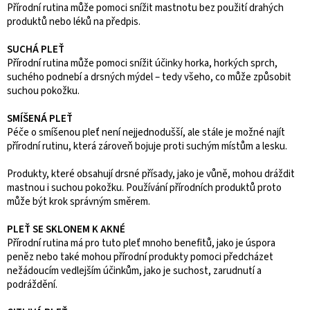
Přírodní rutina může pomoci snížit mastnotu bez použití drahých
produktů nebo léků na předpis.
SUCHÁ PLEŤ
Přírodní rutina může pomoci snížit účinky horka, horkých sprch,
suchého podnebí a drsných mýdel – tedy všeho, co může způsobit
suchou pokožku.
SMÍŠENÁ PLEŤ
Péče o smíšenou pleť není nejjednodušší, ale stále je možné najít
přírodní rutinu, která zároveň bojuje proti suchým místům a lesku.
Produkty, které obsahují drsné přísady, jako je vůně, mohou dráždit
mastnou i suchou pokožku. Používání přírodních produktů proto
může být krok správným směrem.
PLEŤ SE SKLONEM K AKNÉ
Přírodní rutina má pro tuto pleť mnoho benefitů, jako je úspora
peněz nebo také mohou přírodní produkty pomoci předcházet
nežádoucím vedlejším účinkům, jako je suchost, zarudnutí a
podráždění.