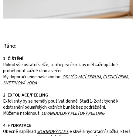
Ráno:
1. ČIŠTĚNÍ
Pokud vše ostatní selže, tento první krok by měl každopádně
proběhnout každé ráno a večer.
My doporučujeme naše kombo:
ODLIČOVACÍ SÉRUM
,
ČISTICÍ PĚNA
,
KVĚTINOVÁ VODA
2. EXFOLIACE/PEELING
Exfolianty by se neměly používat denně. Stačí 1-2krát týdně k
odstranění odumřelých kožních buněk bez podráždění.
Můžeme nabídnout:
LEVANDULOVÝ PLEŤOVÝ PEELING
4. HYDRATACE
Obecně například
JOJOBOVÝ OLEJ
je skvělá hydratační složka, která