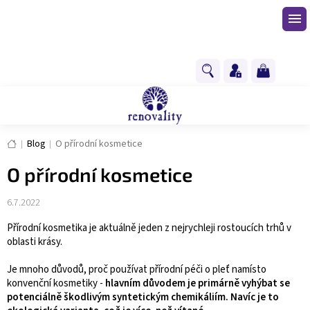
Přejít
na
obsah
NÁKUPNÍ
KOŠÍK
Domů
Blog
O přírodní kosmetice
O přírodní kosmetice
6.7.2022
Přírodní kosmetika je aktuálně jeden z nejrychleji rostoucích trhů v
oblasti krásy.
Je mnoho důvodů, proč používat přírodní péči o pleť namísto
konvenční kosmetiky -
hlavním důvodem je primárně vyhýbat se
potenciálně škodlivým syntetickým chemikáliím. Navíc je to