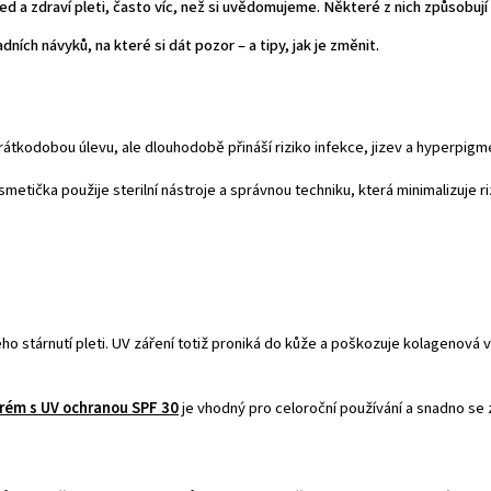
d a zdraví pleti, často víc, než si uvědomujeme. Některé z nich způsobuj
ích návyků, na které si dát pozor – a tipy, jak je změnit.
átkodobou úlevu, ale dlouhodobě přináší riziko infekce, jizev a hyperpigm
etička použije sterilní nástroje a správnou techniku, která minimalizuje ri
ho stárnutí pleti. UV záření totiž proniká do kůže a poškozuje kolagenová 
rém s UV ochranou SPF 30
je vhodný pro celoroční používání a snadno se za