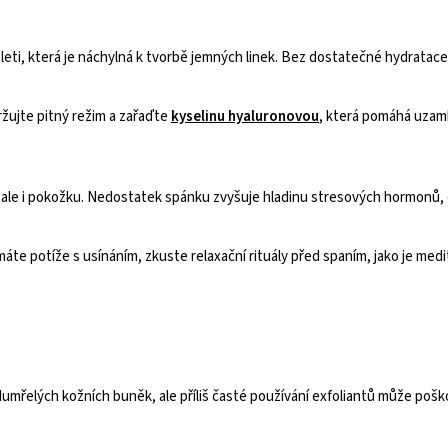
leti, která je náchylná k tvorbě jemných linek. Bez dostatečné hydrata
ržujte pitný režim a zařaďte
kyselinu hyaluronovou
, která pomáhá uzam
ale i pokožku. Nedostatek spánku zvyšuje hladinu stresových hormonů, 
áte potíže s usínáním, zkuste relaxační rituály před spaním, jako je med
dumřelých kožních buněk, ale příliš časté používání exfoliantů může poš