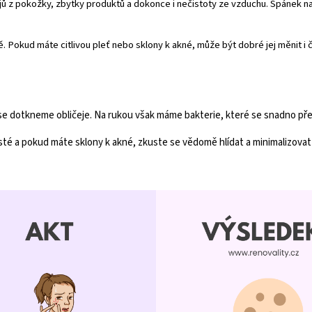
jů z pokožky, zbytky produktů a dokonce i nečistoty ze vzduchu. Spánek na
 Pokud máte citlivou pleť nebo sklony k akné, může být dobré jej měnit i č
se dotkneme obličeje. Na rukou však máme bakterie, které se snadno pře
té a pokud máte sklony k akné, zkuste se vědomě hlídat a minimalizovat 