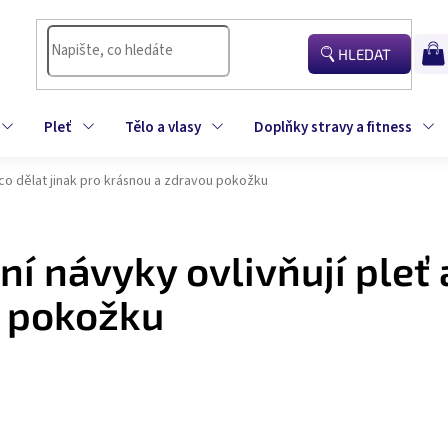
HLEDAT
NÁK
KOŠÍ
Pleť
Tělo a vlasy
Doplňky stravy a fitness
 co dělat jinak pro krásnou a zdravou pokožku
í návyky ovlivňují pleť a
u pokožku