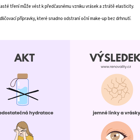
časté tření může vést k předčasnému vzniku vrásek a ztrátě elasticity.
dličovací přípravky, které snadno odstraní oční make-up bez drhnutí.