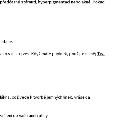
í předčasné stárnutí, hyperpigmentaci nebo akné. Pokud
entace.
ziko vzniku jizev. Když máte pupínek, použijte na něj
Tea
vlákna, což vede k tvorbě jemných linek, vrásek a
člení do vaší ranní rutiny.