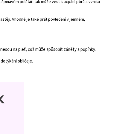
 špinavém polštáři tak může vést k ucpání pórů a vzniku
astěji. Vhodné je také prát povlečení v jemném,
nesou na pleť, což může způsobit záněty a pupínky.
dotýkání obličeje.