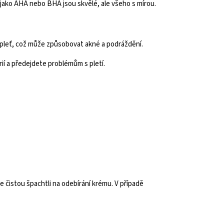
 jako AHA nebo BHA jsou skvělé, ale všeho s mírou.
a pleť, což může způsobovat akné a podráždění.
í a předejdete problémům s pletí.
 čistou špachtli na odebírání krému. V případě