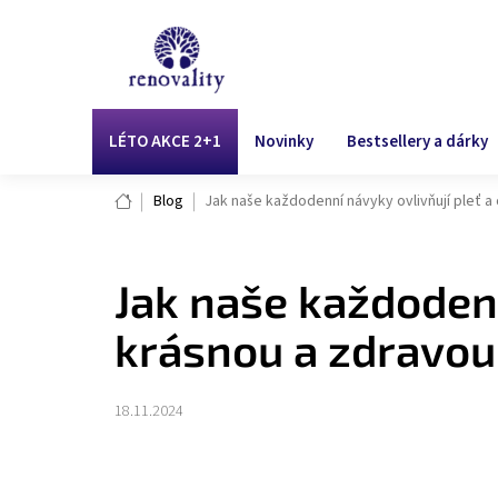
Přejít
na
obsah
LÉTO AKCE 2+1
Novinky
Bestsellery a dárky
Domů
Blog
Jak naše každodenní návyky ovlivňují pleť a
Jak naše každodenn
krásnou a zdravo
18.11.2024