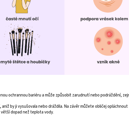
zenou ochrannou bariéru a může způsobit zarudnutí nebo podráždění, zejm
, aniž by ji vysušovala nebo dráždila. Na závěr můžete obličej opláchnou
á větší dopad než teplota vody.