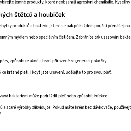
bírejte jemné produkty, které neobsahují agresivní chemikálie. Kyseliny
kých štětců a houbiček
zbytky produktů a bakterie, které se pak při každém použití přenášejí n
emným mýdlem nebo speciálním čističem. Zabráníte tak usazování bakteri
óry, způsobuje akné a brání přirozené regeneraci pokožky.
 ke krásné pleti. I když jste unavení, udělejte to pro svou pleť.
vaná bakteriemi může podráždit pleť nebo způsobit infekce.
 a staré výrobky zlikvidujte. Pokud máte krém bez dávkovače, používejte
.