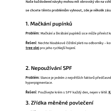
Naše každodenní návyky mohou mít obrovský vliv na vzhle
se chcete těmto problémům vyhnout, zde je několik zásadn
1. Mačkání pupínků
Problém:
Mačkání a škrábání pupínků sice může přinést kr
Řešení:
Nechte hloubkové čištění pleti na odborníky – kosm
tree olej
pro jeho rychlejší hojení.
2. Nepoužívání SPF
Problém:
Slunce je jedním z největších faktorů předčasné
hyperpigmentace.
Řešení:
Používejte krém s SPF každý den, nejen v létě.
K
3. Zřídka měněné povlečení