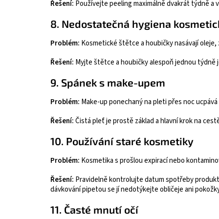
Řešení:
Používejte peeling maximálně dvakrát týdně a vy
8. Nedostatečná hygiena kosmetic
Problém:
Kosmetické štětce a houbičky nasávají oleje, 
Řešení:
Myjte štětce a houbičky alespoň jednou týdně j
9. Spánek s make-upem
Problém:
Make-up ponechaný na pleti přes noc ucpává p
Řešení:
Čistá pleť je prostě základ a hlavní krok na cestě
10. Používání staré kosmetiky
Problém:
Kosmetika s prošlou expirací nebo kontamino
Řešení:
Pravidelně kontrolujte datum spotřeby produktů
dávkování pipetou se jí nedotýkejte obličeje ani pokožky
11. Časté mnutí očí