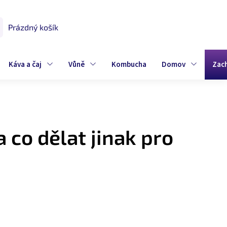
Prázdný košík
UPNÍ
K
Káva a čaj
Vůně
Kombucha
Domov
Zac
 co dělat jinak pro