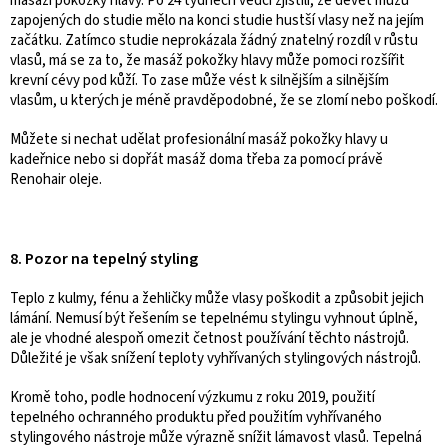
masáží pokožky hlavy. Po 24 týdnech vědci zjistili, že devět mužů
zapojených do studie mělo na konci studie hustší vlasy než na jejím
začátku.
Zatímco studie neprokázala žádný znatelný rozdíl v růstu
vlasů, má se za to, že masáž pokožky hlavy může pomoci rozšířit
krevní cévy pod kůží. To zase může vést k silnějším a silnějším
vlasům, u kterých je méně pravděpodobné, že se zlomí nebo poškodí.
Můžete si nechat udělat profesionální masáž pokožky hlavy u
kadeřnice nebo si dopřát masáž doma třeba za pomocí právě
Renohair oleje.
8. Pozor na tepelný styling
Teplo z kulmy, fénu a žehličky může vlasy poškodit a způsobit jejich
lámání. Nemusí být řešením se tepelnému stylingu vyhnout úplně,
ale je vhodné alespoň omezit četnost používání těchto nástrojů.
Důležité je však snížení teploty vyhřívaných stylingových nástrojů.
Kromě toho, podle hodnocení výzkumu z roku 2019, použití
tepelného ochranného produktu před použitím vyhřívaného
stylingového nástroje může výrazně snížit lámavost vlasů. Tepelná