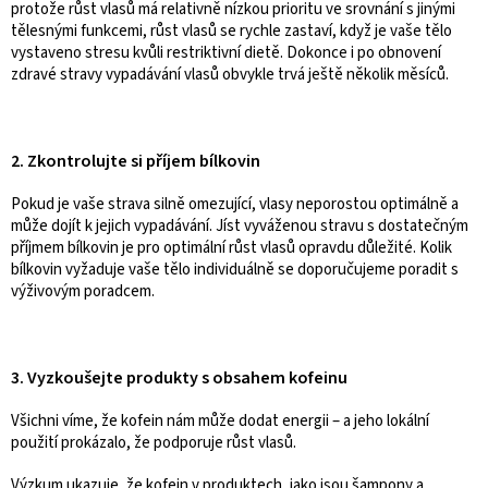
protože růst vlasů má relativně nízkou prioritu ve srovnání s jinými
tělesnými funkcemi, růst vlasů se rychle zastaví, když je vaše tělo
vystaveno stresu kvůli restriktivní dietě. Dokonce i po obnovení
zdravé stravy vypadávání vlasů obvykle trvá ještě několik měsíců.
2. Zkontrolujte si příjem bílkovin
Pokud je vaše strava silně omezující, vlasy neporostou optimálně a
může dojít k jejich vypadávání. Jíst vyváženou stravu s dostatečným
příjmem bílkovin je pro optimální růst vlasů opravdu důležité. Kolik
bílkovin vyžaduje vaše tělo individuálně se doporučujeme poradit s
výživovým poradcem.
3. Vyzkoušejte produkty s obsahem kofeinu
Všichni víme, že kofein nám může dodat energii – a jeho lokální
použití prokázalo, že podporuje růst vlasů.
Výzkum ukazuje, že kofein v produktech, jako jsou šampony a