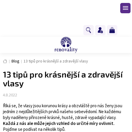
Přejít
na
obsah
NÁKUPNÍ
KOŠÍK
Domů
Blog
13 tipů pro krásnější a zdravější vlasy
13 tipů pro krásnější a zdravější
vlasy
4.8.2022
Říká se, že vlasy jsou korunou krásy a obzvláště pro nás ženy jsou
jedním z nejdůležitějších prvků našeho sebevědomí. Ne každému
byly naděleny přirozeně krásné, husté, zdravě vypadající vlasy.
Každá z nás ale může jejich vzhled do určité míry ovlivnit.
Pojďme se podívat na několik tipů.