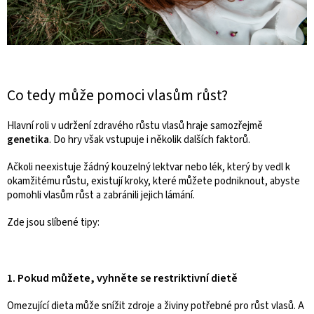
Co tedy může pomoci vlasům růst?
Hlavní roli v udržení zdravého růstu vlasů hraje samozřejmě
genetika
. Do hry však vstupuje i několik dalších faktorů.
Ačkoli neexistuje žádný kouzelný lektvar nebo lék, který by vedl k
okamžitému růstu, existují kroky, které můžete podniknout, abyste
pomohli vlasům růst a zabránili jejich lámání.
Zde jsou slíbené tipy:
1. Pokud můžete, vyhněte se restriktivní dietě
Omezující dieta může snížit zdroje a živiny potřebné pro růst vlasů. A