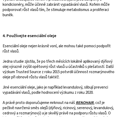
kondicionéry, může účinně zabránit vypadávání vlasů. Kofein může
podporovat růst vlasů tím, že stimuluje metabolismus a proliferaci
buněk.
4. Používejte esenciální oleje
Esenciální oleje nejen krásně voní, ale mohou také pomoci podpořit
růst vlasů.
Jedna studie zjistila, že po třech měsících lokálně aplikovaný dýňový
olej výrazně zvýšil opětovný růst vlasů u účastníků s plešatostí.
Další
výzkum Trusted Source z roku 2015 potvrdil účinnost rozmarýnového
oleje při obnově růstu vlasů taktéž.
Jiné esenciální oleje, jako je například levandulový, slibují prevenci
vypadávání vlasů, podle hodnocení výzkumu z roku 2020.
A právě proto doporučujeme mrknout na náš
RENOHAIR
, což je
p
ečlivě navržená směs olejů (dýňový, ricinový, serenový, levandulový,
cedrový a rozmarýnový) a je skvělý právě na podporu růstu vlasů. O