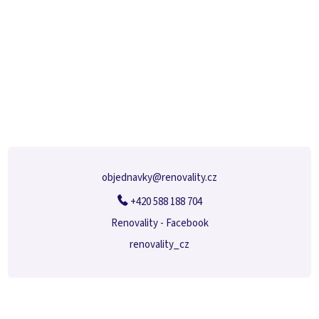
Z
á
p
a
t
í
objednavky
@
renovality.cz
+420 588 188 704
Renovality - Facebook
renovality_cz