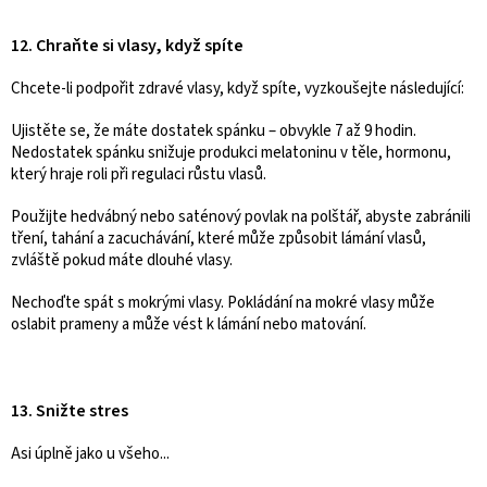
12. Chraňte si vlasy, když spíte
Chcete-li podpořit zdravé vlasy, když spíte, vyzkoušejte následující:
Ujistěte se, že máte dostatek spánku – obvykle 7 až 9 hodin.
Nedostatek spánku snižuje produkci melatoninu v těle, hormonu,
který hraje roli při regulaci růstu vlasů.
Použijte hedvábný nebo saténový povlak na polštář, abyste zabránili
tření, tahání a zacuchávání, které může způsobit lámání vlasů,
zvláště pokud máte dlouhé vlasy.
Nechoďte spát s mokrými vlasy. Pokládání na mokré vlasy může
oslabit prameny a může vést k lámání nebo matování.
13. Snižte stres
Asi úplně jako u všeho...