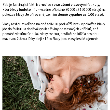
Zde je fascinující fakt:
Narodíte se se všemi vlasovými folikuly,
které kdy budete mít
– včetně přibližně 80 000 až 120 000 zdrojů na
pokožce hlavy.
J
e přirozené, že nám
denně vypadne asi 100 vlasů.
Vlasy rostou z kořene na dně folikulu pod kůží. Krev v pokožce hlavy
jde do folikulu a dodává kyslík a živiny do vlasových kořínků, což
pomáhá vlasům růst.
Jak vlasy rostou, protlačí se kůží a projdou
mazovou žlázou. Díky oleji z této žlázy jsou vlasy lesklé a jemné.