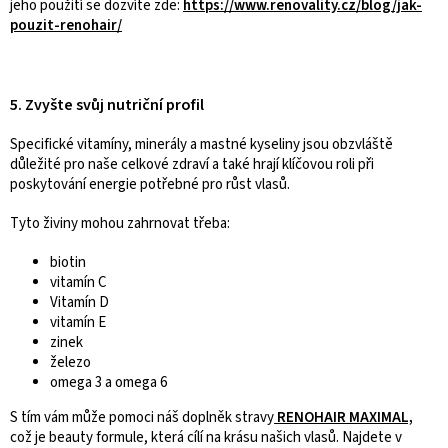
jeho použití se dozvíte zde:
https://www.renovality.cz/blog/jak-
pouzit-renohair/
5. Zvyšte svůj nutriční profil
Specifické vitamíny, minerály a mastné kyseliny jsou obzvláště
důležité pro naše celkové zdraví a také hrají klíčovou roli při
poskytování energie potřebné pro růst vlasů.
Tyto živiny mohou zahrnovat třeba:
biotin
vitamín C
Vitamín D
vitamín E
zinek
železo
omega 3 a omega 6
S tím vám může pomoci náš doplněk stravy
RENOHAIR MAXIMAL,
což
je beauty formule, která cílí na krásu našich vlasů. Najdete v