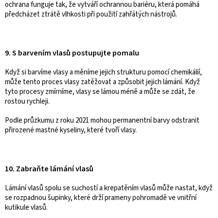
ochrana funguje tak, že vytváří ochrannou bariéru, která pomáhá
předcházet ztrátě vlhkosti při použití zahřátých nástrojů.
9. S barvením vlasů postupujte pomalu
Když si barvíme vlasy a měníme jejich strukturu pomocí chemikálií,
může tento proces vlasy zatěžovat a způsobit jejich lámání. Když
tyto procesy zmírníme, vlasy se lámou méně a může se zdát, že
rostou rychleji.
Podle průzkumu z roku 2021 mohou permanentní barvy odstranit
přirozené mastné kyseliny, které tvoří vlasy.
10. Zabraňte lámání vlasů
Lámání vlasů spolu se suchostí a krepatěním vlasů může nastat, když
se rozpadnou šupinky, které drží prameny pohromadě ve vnitřní
kutikule vlasů.