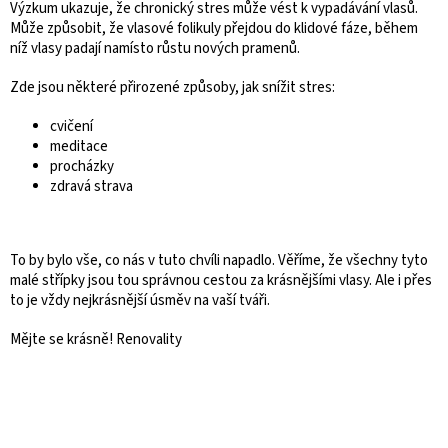
Výzkum ukazuje, že chronický stres může vést k vypadávání vlasů.
Může způsobit, že vlasové folikuly přejdou do klidové fáze, během
níž vlasy padají namísto růstu nových pramenů.
Zde jsou některé přirozené způsoby, jak snížit stres:
cvičení
meditace
procházky
zdravá strava
To by bylo vše, co nás v tuto chvíli napadlo. Věříme, že všechny tyto
malé střípky jsou tou správnou cestou za krásnějšími vlasy. Ale i přes
to je vždy nejkrásnější úsměv na vaší tváři.
Mějte se krásně! Renovality