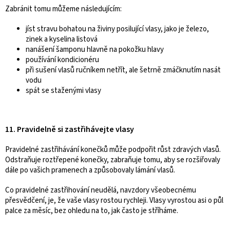
Zabránit tomu můžeme následujícím:
jíst stravu bohatou na živiny posilující vlasy, jako je železo,
zinek a kyselina listová
nanášení šamponu hlavně na pokožku hlavy
používání kondicionéru
při sušení vlasů ručníkem netřít, ale šetrně zmáčknutím nasát
vodu
spát se staženými vlasy
11. Pravidelně si zastřihávejte vlasy
Pravidelné zastřihávání konečků může podpořit růst zdravých vlasů.
Odstraňuje roztřepené konečky, zabraňuje tomu, aby se rozšiřovaly
dále po vašich pramenech a způsobovaly lámání vlasů.
Co pravidelné zastřihování neudělá, navzdory všeobecnému
přesvědčení, je, že vaše vlasy rostou rychleji. Vlasy vyrostou asi o půl
palce za měsíc, bez ohledu na to, jak často je stříháme.