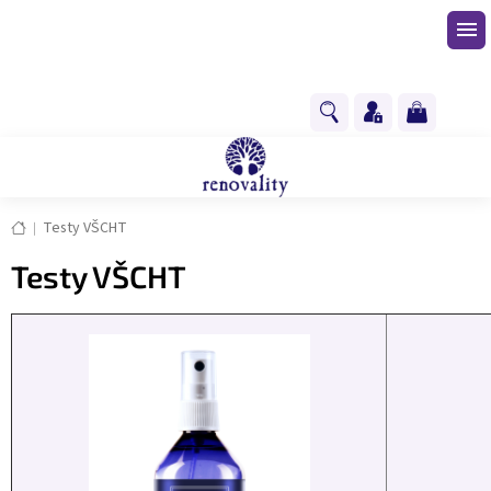
Přejít
na
obsah
NÁKUPNÍ
KOŠÍK
Domů
Testy VŠCHT
Testy VŠCHT