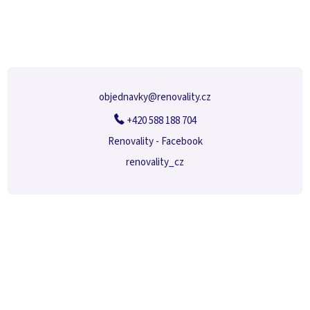
á
p
a
t
í
objednavky
@
renovality.cz
+420 588 188 704
Renovality - Facebook
renovality_cz