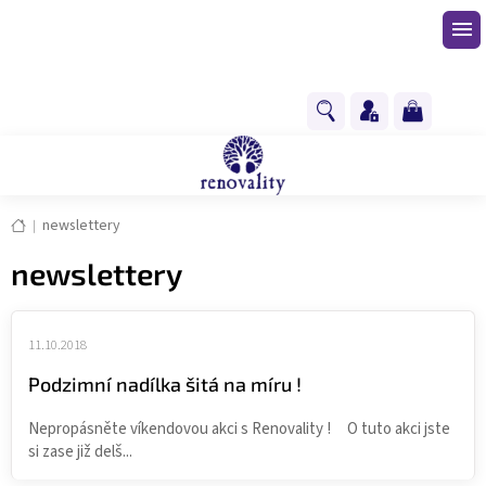
Přejít
na
obsah
NÁKUPNÍ
KOŠÍK
Domů
newslettery
newslettery
V
ý
11.10.2018
p
Podzimní nadílka šitá na míru !
i
s
Nepropásněte víkendovou akci s Renovality ! O tuto akci jste
č
si zase již delš...
l