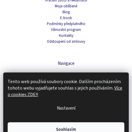
Vrácení zboží a reklamace
Moje oblíbené
Blog
E-book
Podmínky předplatného
Věrnostní program
Kontakty
Odstoupení od smlouvy
Navigace
Čaje
Tento web používá soubory cookie. Dalším procházením
Domácnost
Káva
tohoto webu vyjadřujete souhlas s jejich používáním.
Více
Kosmetika
o cookies ZDE!!
Doplňky stravy
Tipy na dárky
Nastavení
Zachraň produkt
Copyright 2026
Renovality
. Všechna práva vyhrazena.
Upravit nastavení
Souhlasím