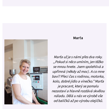
Marťa
Marťa už je s námi přes dva roky.
,,Pokud si něco umíním, jen těžko
se mnou hnete. Jsem spolehlivá a
upřímná (někdy až moc). A co mne
baví? Přeci čas s rodinou, motorka,
kolo, dobré jídlo a vínečko.” Marťa
je pracant, který se pomalu
nezastaví a hlavně rozdává skvělou
náladu. Dělá u nás ve výrobě vše
od balíčků až po výrobu olejíčků.