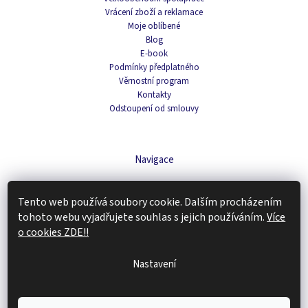
Vrácení zboží a reklamace
Moje oblíbené
Blog
E-book
Podmínky předplatného
Věrnostní program
Kontakty
Odstoupení od smlouvy
Navigace
Čaje
Tento web používá soubory cookie. Dalším procházením
Domácnost
Káva
tohoto webu vyjadřujete souhlas s jejich používáním.
Více
Kosmetika
o cookies ZDE!!
Doplňky stravy
Tipy na dárky
Nastavení
Zachraň produkt