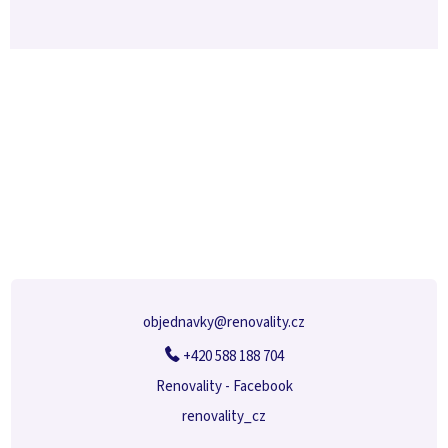
Z
á
p
a
t
í
objednavky
@
renovality.cz
+420 588 188 704
Renovality - Facebook
renovality_cz