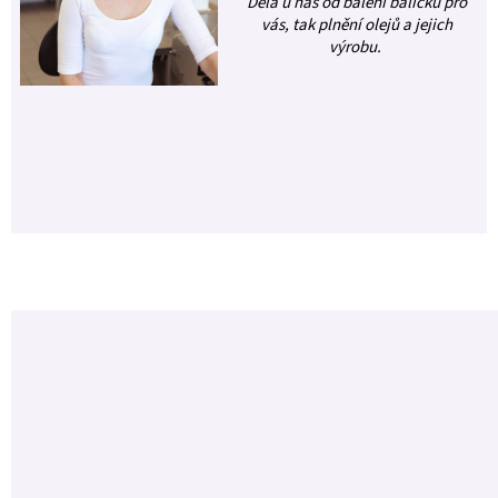
Dělá u nás od balení balíčků pro
vás, tak plnění olejů a jejich
výrobu.