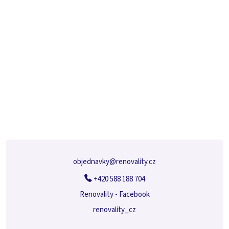
Z
á
p
a
t
í
objednavky
@
renovality.cz
+420 588 188 704
Renovality - Facebook
renovality_cz