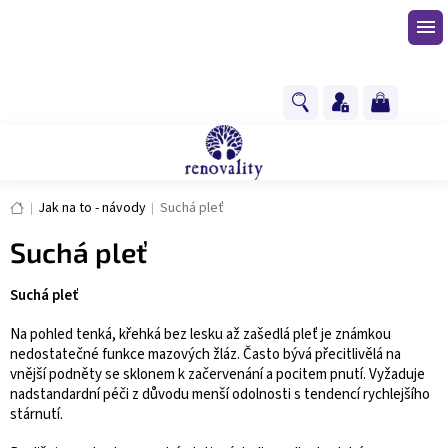
Přejít
na
obsah
NÁKUPNÍ
KOŠÍK
Domů
Jak na to - návody
Suchá pleť
Suchá pleť
Suchá pleť
Na pohled tenká, křehká bez lesku až zašedlá pleť je známkou
nedostatečné funkce mazových žláz. Často bývá přecitlivělá na
vnější podněty se sklonem k začervenání a pocitem pnutí. Vyžaduje
nadstandardní péči z důvodu menší odolnosti s tendencí rychlejšího
stárnutí.