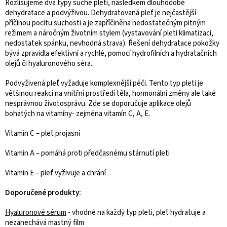
Rozlišujeme dva typy suché pleti, následkem dlouhodobé
dehydratace a podvýživou. Dehydratovaná pleť je nejčastější
příčinou pocitu suchosti a je zapříčiněna nedostatečným pitným
režimem a náročným životním stylem (vystavování pleti klimatizaci,
nedostatek spánku, nevhodná strava). Řešení dehydratace pokožky
bývá zpravidla efektivní a rychlé, pomocí hydrofilních a hydratačních
olejů či hyaluronového séra.
Podvyživená pleť vyžaduje komplexnější péči. Tento typ pleti je
většinou reakcí na vnitřní prostředí těla, hormonální změny ale také
nesprávnou životosprávu. Zde se doporučuje aplikace olejů
bohatých na vitamíny- zejména vitamín C, A, E.
Vitamín C – pleť projasní
Vitamin A – pomáhá proti předčasnému stárnutí pleti
Vitamin E – pleť vyživuje a chrání
Doporučené produkty:
Hyaluronové sérum
- vhodné na každý typ pleti, pleť hydratuje a
nezanechává mastný film