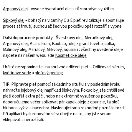
Arganový olej
- vysoce hydratační olej s různorodým využitím
Šípkový olej
– bohatý na vitamíny C a E pleť revitalizuje a zpomaluje
proces stárnutí, suchou až šedivou pokožku opět rozzáří a vypne
Další doporučené produkty - Švestkový olej, Meruňkový olej,
Arganový olej, Acai sérum, Baobab, olej z granátového jablka,
Malinový olej, Marulový, Mrkvový, Squalan : všechny uvedené oleje
najdete na našem webu zde
Kosmetické oleje
Určitě nezapomínejte i na správné odlíčení pleti -
Odličovací sérum
,
květinové vody
a
pleťový peeling
TIP: Připravte pleť pomocí základního rituálu a v posledním kroku
nahraďte jojobový olej například šípkovým. Pokud by jste chtěli své
pleti dopřát extra péči, nebo na extrémně vysušenou pokožku,
doporučujeme večer aplikovat pár kapek oleje z opuncie, ta pleť
hluboce vyživí a načechrá. Následující ráno rozhodně poznáte rozdíl.
Při aplikaci hyaluronového séra dbejte na to, aby jste sérum
vklepávali a neroztírali.