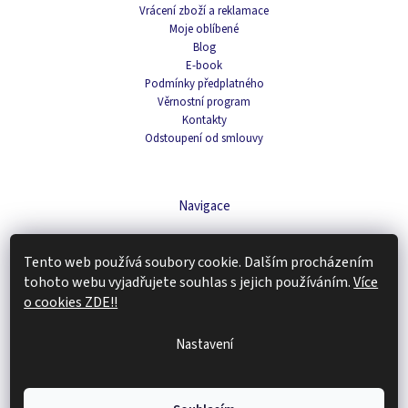
Vrácení zboží a reklamace
Moje oblíbené
Blog
E-book
Podmínky předplatného
Věrnostní program
Kontakty
Odstoupení od smlouvy
Navigace
Čaje
Tento web používá soubory cookie. Dalším procházením
Domácnost
Káva
tohoto webu vyjadřujete souhlas s jejich používáním.
Více
Kosmetika
o cookies ZDE!!
Doplňky stravy
Tipy na dárky
Nastavení
Zachraň produkt
Copyright 2026
Renovality
. Všechna práva vyhrazena.
Upravit nastavení