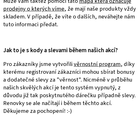
Může Vám taktéž pomoci tato
mapa která označuje
prodejny o kterých víme
, že mají naše produkty vždy
skladem. V případě, že víte o dalších, neváhejte nám
tuto informaci předat.
Jak to je s kody a slevami během našich akcí?
Pro zákazníky jsme vytvořili
věrnostní program
, díky
kterému registrovaní zákazníci mohou sbírat bonusy
a dodatečné slevy za "věrnost". Nicméně v průběhu
našich skvělých akcí je tento systém vypnutý, z
důvodu již tak poskytnutého dárečku případně slevy.
Renovky se ale načítají i během těchto akcí.
Děkujeme za pochopení! :-)