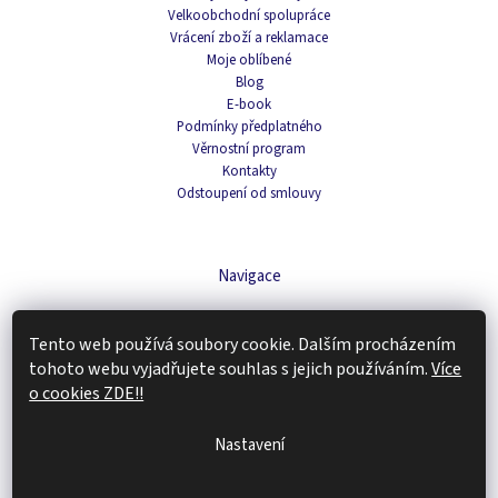
Velkoobchodní spolupráce
Vrácení zboží a reklamace
Moje oblíbené
Blog
E-book
Podmínky předplatného
Věrnostní program
Kontakty
Odstoupení od smlouvy
Navigace
Čaje
Tento web používá soubory cookie. Dalším procházením
Domácnost
Káva
tohoto webu vyjadřujete souhlas s jejich používáním.
Více
Kosmetika
o cookies ZDE!!
Doplňky stravy
Tipy na dárky
Nastavení
Zachraň produkt