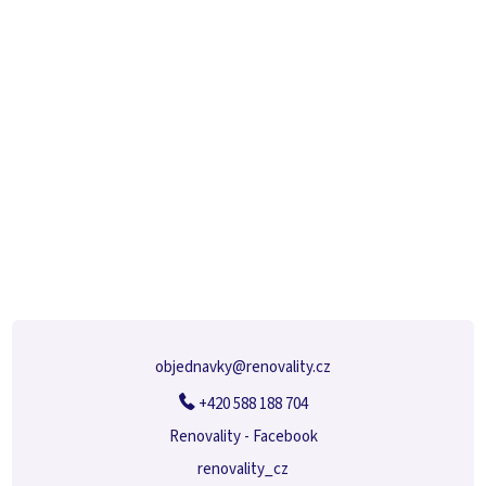
Z
á
p
a
t
í
objednavky
@
renovality.cz
+420 588 188 704
Renovality - Facebook
renovality_cz