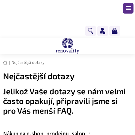
Přejít
na
obsah
NÁKUPNÍ
KOŠÍK
Domů
Nejčastější dotazy
Nejčastější dotazy
Jelikož Vaše dotazy se nám velmi
často opakují, připravili jsme si
pro Vás menší FAQ.
Nákup na e-shop, prodejnu, salon...: