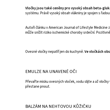
Vločky jsou také ceněny pro vysoký obsah beta-glu
systému. Právě vysoký obsah vlákniny je spojen s řadou ú
Autoři článku v American Journal of Lifestyle Medicine z
může snížit riziko ischemické choroby srdeční. Pozitiv
Ovesné vločky nepatří jen do kuchyně.
Ve vločkách obsa
EMULZE NA UNAVENÉ OČI
Převařte misku ovesných vloček, vodu slijte a až vločky 
přestane pnout.
BALZÁM NA NEHTOVOU KŮŽIČKU