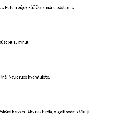
ut. Potom půjde kůžička snadno odstranit.
 působit 15 minut.
ílně. Navíc ruce hydratujete.
kými barvami. Aby neztvrdla, v igelitovém sáčku ji