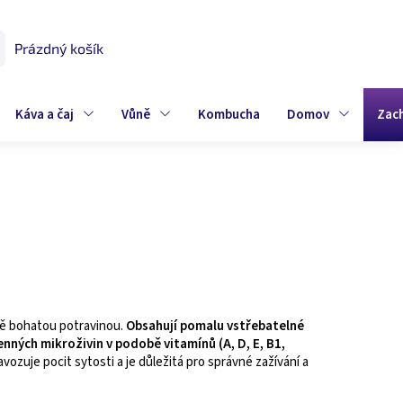
Prázdný košík
UPNÍ
K
Káva a čaj
Vůně
Kombucha
Domov
Zac
čně bohatou potravinou.
Obsahují pomalu vstřebatelné
nných mikroživin v podobě vitamínů (A, D, E, B1,
zuje pocit sytosti a je důležitá pro správné zažívání a