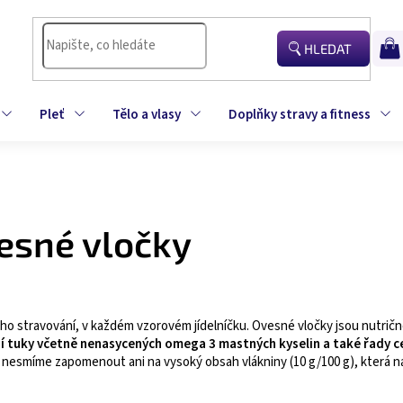
HLEDAT
NÁK
KOŠÍ
Pleť
Tělo a vlasy
Doplňky stravy a fitness
esné vločky
ého stravování, v každém vzorovém jídelníčku. Ovesné vločky jsou nutri
tní tuky včetně nenasycených omega 3 mastných kyselin a také řady ce
esmíme zapomenout ani na vysoký obsah vlákniny (10 g/100 g), která navo