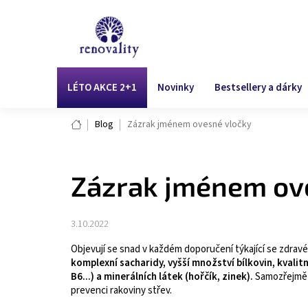
Přejít
na
obsah
LÉTO AKCE 2+1
Novinky
Bestsellery a dárky
Domů
Blog
Zázrak jménem ovesné vločky
Zázrak jménem ov
3.10.2022
Objevují se snad v každém doporučení týkající se zdrav
komplexní sacharidy, vyšší množství bílkovin, kvali
B6...) a minerálních látek (hořčík, zinek).
Samozřejmě n
prevenci rakoviny střev.