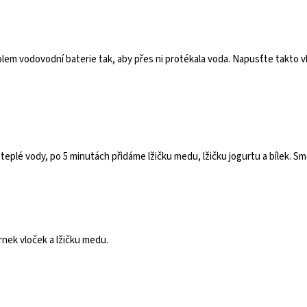
lem vodovodní baterie tak, aby přes ni protékala voda. Napusťte takto vl
 teplé vody, po 5 minutách přidáme lžičku medu, lžičku jogurtu a bílek. S
rnek vloček a lžičku medu.