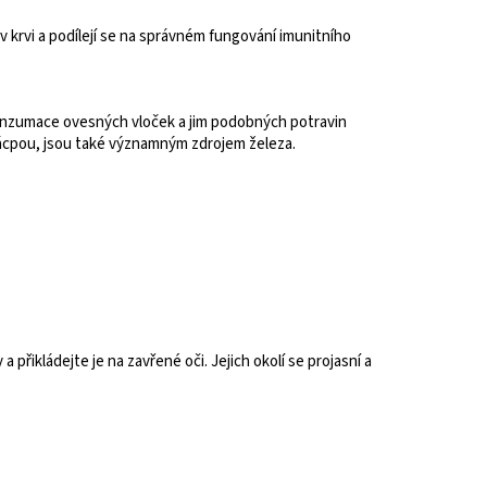
 v krvi a podílejí se na správném fungování imunitního
e konzumace ovesných vloček a jim podobných potravin
 zácpou, jsou také významným zdrojem železa.
přikládejte je na zavřené oči. Jejich okolí se projasní a