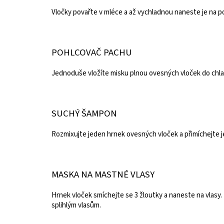
Vločky povařte v mléce a až vychladnou naneste je na p
POHLCOVAČ PACHU
Jednoduše vložíte misku plnou ovesných vloček do chla
SUCHÝ ŠAMPON
Rozmixujte jeden hrnek ovesných vloček a přimíchejte 
MASKA NA MASTNÉ VLASY
Hrnek vloček smíchejte se 3 žloutky a naneste na vlasy.
splihlým vlasům.