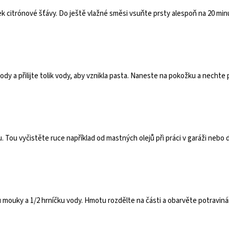
k citrónové šťávy. Do ještě vlažné směsi vsuňte prsty alespoň na 20 min
sody a přilijte tolik vody, aby vznikla pasta. Naneste na pokožku a nechte
 Tou vyčistěte ruce například od mastných olejů při práci v garáži nebo d
mouky a 1/2 hrníčku vody. Hmotu rozdělte na části a obarvěte potravinářs