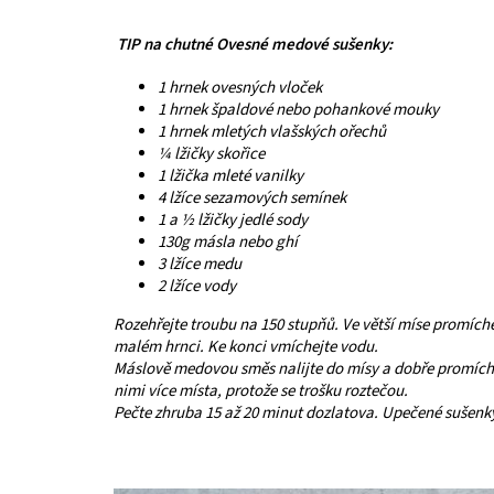
TIP na chutné Ovesné medové sušenky:
1 hrnek ovesných vloček
1 hrnek špaldové nebo pohankové mouky
1 hrnek mletých vlašských ořechů
¼ lžičky skořice
1 lžička mleté ​​vanilky
4 lžíce sezamových semínek
1 a ½ lžičky jedlé sody
130g másla nebo ghí
3 lžíce medu
2 lžíce vody
Rozehřejte troubu na 150 stupňů. Ve větší míse promích
malém hrnci. Ke konci vmíchejte vodu.
Máslově medovou směs nalijte do mísy a dobře promíchej
nimi více místa, protože se trošku roztečou.
Pečte zhruba 15 až 20 minut dozlatova. Upečené sušenky