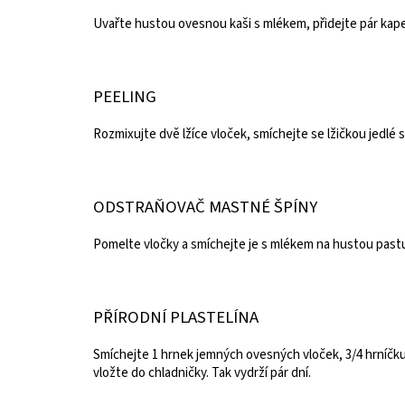
Uvařte hustou ovesnou kaši s mlékem, přidejte pár kape
PEELING
Rozmixujte dvě lžíce vloček, smíchejte se lžičkou jedlé 
ODSTRAŇOVAČ MASTNÉ ŠPÍNY
Pomelte vločky a smíchejte je s mlékem na hustou pastu.
PŘÍRODNÍ PLASTELÍNA
Smíchejte 1 hrnek jemných ovesných vloček, 3/4 hrníčku 
vložte do chladničky. Tak vydrží pár dní.