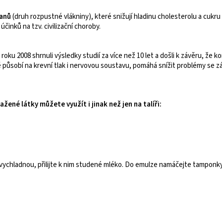
kanů
(druh rozpustné vlákniny), které snižují hladinu cholesterolu a cukru
činků na tzv. civilizační choroby.
 roku 2008 shrnuli výsledky studií za více než 10 let a došli k závěru, ž
ně působí na krevní tlak i nervovou soustavu, pomáhá snížit problémy se
žené látky můžete využít i jinak než jen na talíři:
vychladnou, přilijte k nim studené mléko. Do emulze namáčejte tamponky a 