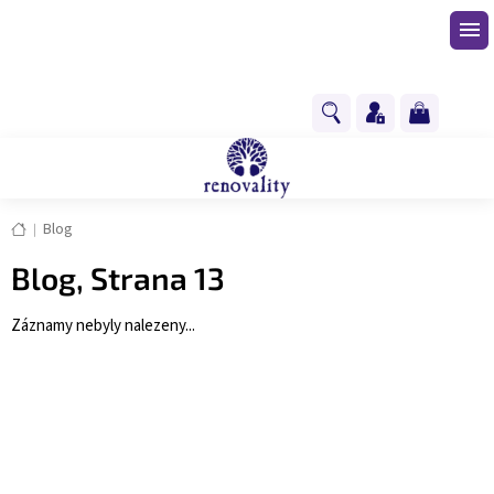
Přejít
na
obsah
NÁKUPNÍ
KOŠÍK
Domů
Blog
Blog
, Strana 13
Záznamy nebyly nalezeny...
Z
á