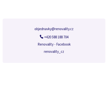
p
a
t
í
objednavky
@
renovality.cz
+420 588 188 704
Renovality - Facebook
renovality_cz