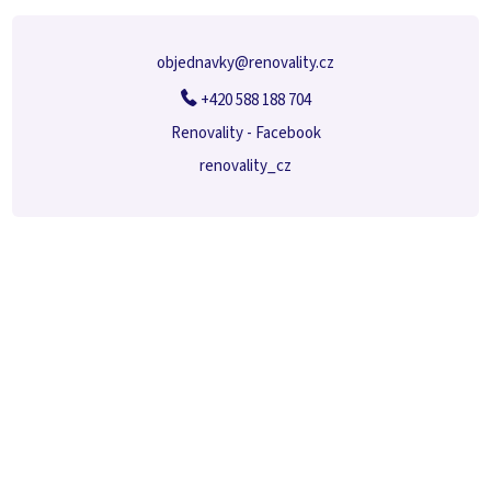
í
objednavky
@
renovality.cz
+420 588 188 704
Renovality - Facebook
renovality_cz