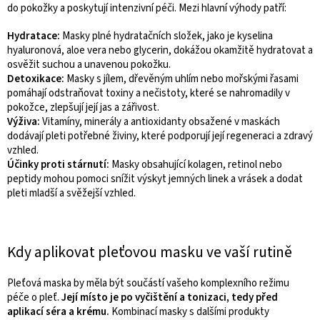
do pokožky a poskytují intenzivní péči. Mezi hlavní výhody patří:
Hydratace:
Masky plné hydratačních složek, jako je kyselina
hyaluronová, aloe vera nebo glycerin, dokážou okamžitě hydratovat a
osvěžit suchou a unavenou pokožku.
Detoxikace:
Masky s jílem, dřevěným uhlím nebo mořskými řasami
pomáhají odstraňovat toxiny a nečistoty, které se nahromadily v
pokožce, zlepšují její jas a zářivost.
Výživa:
Vitamíny, minerály a antioxidanty obsažené v maskách
dodávají pleti potřebné živiny, které podporují její regeneraci a zdravý
vzhled.
Účinky proti stárnutí:
Masky obsahující kolagen, retinol nebo
peptidy mohou pomoci snížit výskyt jemných linek a vrásek a dodat
pleti mladší a svěžejší vzhled.
Kdy aplikovat pleťovou masku ve vaší rutině
Pleťová maska by měla být součástí vašeho komplexního režimu
péče o pleť.
Její místo je po vyčištění a tonizaci, tedy před
aplikací séra a krému.
Kombinací masky s dalšími produkty