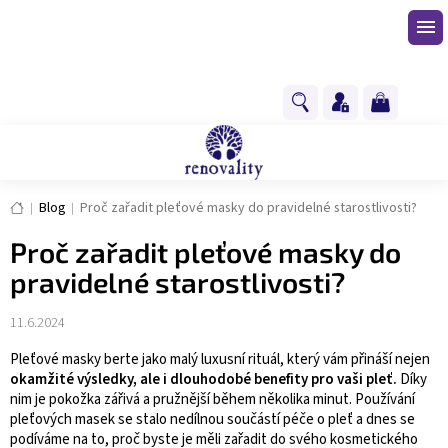
Přejít
na
obsah
NÁKUPNÍ
KOŠÍK
Domů
Blog
Proč zařadit pleťové masky do pravidelné starostlivosti?
Proč zařadit pleťové masky do
pravidelné starostlivosti?
11.6.2024
Pleťové masky berte jako malý luxusní rituál, který vám přináší nejen
okamžité výsledky, ale i dlouhodobé benefity pro vaši pleť.
Díky
nim je pokožka zářivá a pružnější během několika minut. Používání
pleťových masek se stalo nedílnou součástí péče o pleť a dnes se
podíváme na to, proč byste je měli zařadit do svého kosmetického