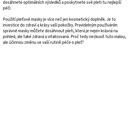
dosáhnete optimálních výsledků a poskytnete své pleti tu nejlepší
péči.
Použití pleťové masky je více než jen kosmetický doplněk. Je to
investice do zdraví a krásy vaší pokožky. Pravidelným používáním
správné masky můžete dosáhnout pleti, která je nejen krásná na
pohled, ale také zdravá a vitalizovaná. Proč tedy nezkusit tuto malou,
ale účinnou změnu ve vaší rutině péče o pleť?
Z
á
p
a
t