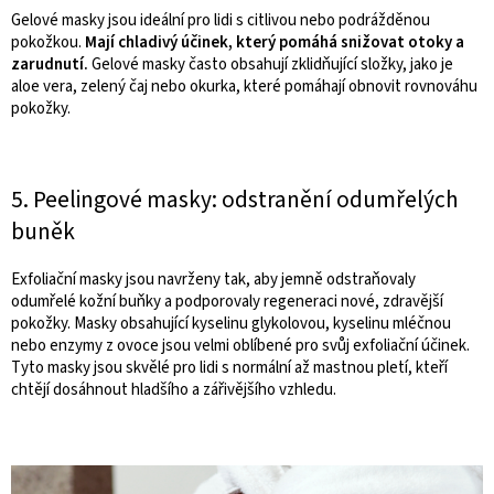
Gelové masky jsou ideální pro lidi s citlivou nebo podrážděnou
pokožkou.
Mají chladivý účinek, který pomáhá snižovat otoky a
zarudnutí.
Gelové masky často obsahují zklidňující složky, jako je
aloe vera, zelený čaj nebo okurka, které pomáhají obnovit rovnováhu
pokožky.
5. Peelingové masky: odstranění odumřelých
buněk
Exfoliační masky jsou navrženy tak, aby jemně odstraňovaly
odumřelé kožní buňky a podporovaly regeneraci nové, zdravější
pokožky. Masky obsahující kyselinu glykolovou, kyselinu mléčnou
nebo enzymy z ovoce jsou velmi oblíbené pro svůj exfoliační účinek.
Tyto masky jsou skvělé pro lidi s normální až mastnou pletí, kteří
chtějí dosáhnout hladšího a zářivějšího vzhledu.